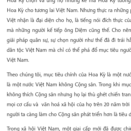
Hoa Kỳ chọn và ủng hộ những kẻ mà Hoa Kỳ tưởng l
Hoa Kỳ cho tương lai Việt Nam. Nhưng thực ra những 
Việt nhận là đại diện cho họ, là tiếng nói đích thực
mà những người kế tiếp ông Diệm cũng thế. Cho nên,
giải pháp quân sự, sự chọn người như thế đã đi trái 
dân tộc Việt Nam mà chỉ có thể phá đổ mục tiêu ngườ
Việt Nam.
Theo chúng tôi, mục tiêu chính của Hoa Kỳ là một nư
là một nước Việt Nam không Cộng sản. Trong khi mục 
không thích Cộng sản nhưng họ lại thù ghét chiến tranh
mọi cơ cấu và văn hoá xã hội của họ trên 20 năm trời r
người ta càng làm cho Cộng sản phát triển hơn là tiêu d
Trong xã hội Việt Nam, một giai cấp mới đã được chiế