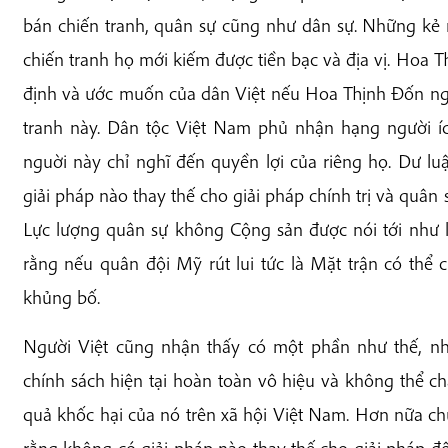
bán chiến tranh, quân sự cũng như dân sự. Những kẻ 
chiến tranh họ mới kiếm được tiền bạc và địa vị. Hoa 
định và ước muốn của dân Việt nếu Hoa Thịnh Đốn ng
tranh này. Dân tộc Việt Nam phủ nhận hạng người í
nguời này chỉ nghĩ đến quyền lợi của riêng họ. Dư l
giải pháp nào thay thế cho giải pháp chính trị và quân
Lực lượng quân sự không Cộng sản được nói tới như l
rằng nếu quân đội Mỹ rút lui tức là Mặt trận có thể
khủng bố.
Người Việt cũng nhận thấy có một phần như thế, nh
chính sách hiện tại hoàn toàn vô hiệu và không thể c
quả khốc hại của nó trên xã hội Việt Nam. Hơn nữa c
rằng không có giải pháp nào thay thế cho giải pháp độ