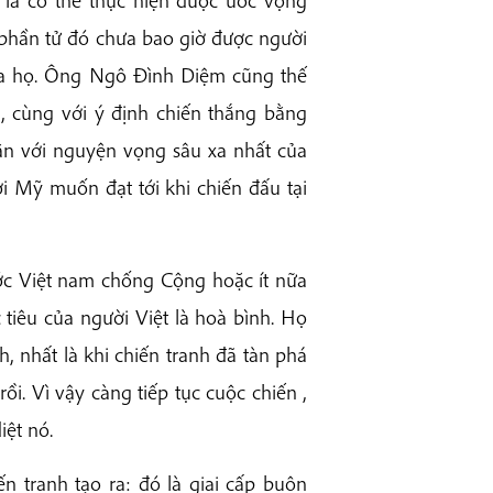
à có thể thực hiện được ước vọng
phần tử đó chưa bao giờ được người
 của họ. Ông Ngô Đình Diệm cũng thế
 cùng với ý định chiến thắng bằng
hẳn với nguyện vọng sâu xa nhất của
i Mỹ muốn đạt tới khi chiến đấu tại
ớc Việt nam chống Cộng hoặc ít nữa
tiêu của người Việt là hoà bình. Họ
, nhất là khi chiến tranh đã tàn phá
ồi. Vì vậy càng tiếp tục cuộc chiến ,
iệt nó.
n tranh tạo ra: đó là giai cấp buôn