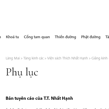
h
Khoá tu
Cổng tam quan
Thiền đường
Phật đường
Tà
Làng Mai
>
Tàng kinh các
>
Viện sách Thích Nhất Hạnh
>
Giảng kinh –
Phụ lục
Bản tuyên cáo của T.T. Nhất Hạnh