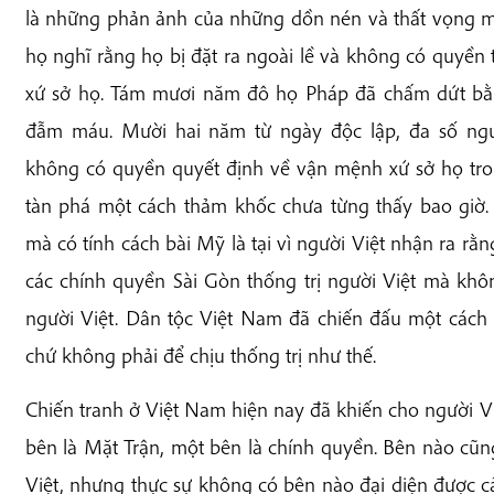
là những phản ảnh của những dồn nén và thất vọng mà
họ nghĩ rằng họ bị đặt ra ngoài lề và không có quyền 
xứ sở họ. Tám mươi năm đô họ Pháp đã chấm dứt bằ
đẫm máu. Mười hai năm từ ngày độc lập, đa số ngư
không có quyền quyết định về vận mệnh xứ sở họ tron
tàn phá một cách thảm khốc chưa từng thấy bao giờ.
mà có tính cách bài Mỹ là tại vì người Việt nhận ra r
các chính quyền Sài Gòn thống trị người Việt mà kh
người Việt. Dân tộc Việt Nam đã chiến đấu một cách
chứ không phải để chịu thống trị như thế.
Chiến tranh ở Việt Nam hiện nay đã khiến cho người Vi
bên là Mặt Trận, một bên là chính quyền. Bên nào cũn
Việt, nhưng thực sự không có bên nào đại diện được c