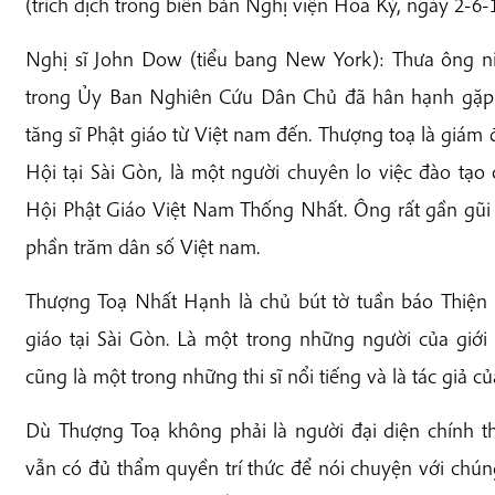
(trích dịch trong biên bản Nghị viện Hoa Kỳ, ngày 2-6-
Nghị sĩ John Dow (tiểu bang New York): Thưa ông ni
trong Ủy Ban Nghiên Cứu Dân Chủ đã hân hạnh gặp
tăng sĩ Phật giáo từ Việt nam đến. Thượng toạ là giá
Hội tại Sài Gòn, là một người chuyên lo việc đào tạo 
Hội Phật Giáo Việt Nam Thống Nhất. Ông rất gần gũi 
phần trăm dân số Việt nam.
Thượng Toạ Nhất Hạnh là chủ bút tờ tuần báo Thiện
giáo tại Sài Gòn. Là một trong những người của giới
cũng là một trong những thi sĩ nổi tiếng và là tác giả 
Dù Thượng Toạ không phải là người đại diện chính th
vẫn có đủ thẩm quyền trí thức để nói chuyện với chúng 