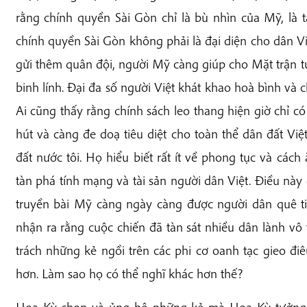
rằng chính quyền Sài Gòn chỉ là bù nhìn của Mỹ, là ta
chính quyền Sài Gòn không phải là đại diện cho dân Vi
gửi thêm quân đội, người Mỹ càng giúp cho Mặt trận 
binh lính. Đại đa số người Việt khát khao hoà bình và c
Ai cũng thấy rằng chính sách leo thang hiện giờ chỉ c
hút và càng đe doạ tiêu diệt cho toàn thể dân đất Việ
đất nước tôi. Họ hiểu biết rất ít về phong tục và cách
tàn phá tính mạng và tài sản người dân Việt. Điều này
truyền bài Mỹ càng ngày càng được người dân quê tin.
nhận ra rằng cuộc chiến đã tàn sát nhiều dân lành vô 
trách những kẻ ngồi trên các phi cơ oanh tạc gieo điê
hơn. Làm sao họ có thể nghĩ khác hơn thế?