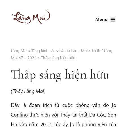
Skip
to
Menu
content
LÀNG MAI
Thích Nhất Hạnh
Làng Mai
>
Tàng kinh các
>
Lá thư Làng Mai
>
Lá thư Làng
Mai 47 – 2024
>
Thắp sáng hiện hữu
Thắp sáng hiện hữu
(Thầy Làng Mai)
Đây là đoạn trích từ cuộc phỏng vấn do Jo
Confino thực hiện với Thầy tại thất Da Cóc, Sơn
Hạ vào năm 2012. Lúc ấy Jo là phóng viên của