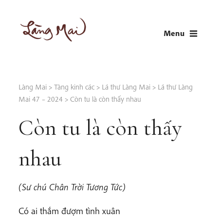
Skip
to
Menu
content
LÀNG MAI
Thích Nhất Hạnh
Làng Mai
>
Tàng kinh các
>
Lá thư Làng Mai
>
Lá thư Làng
Mai 47 – 2024
>
Còn tu là còn thấy nhau
Còn tu là còn thấy
nhau
(Sư chú Chân Trời Tương Tức)
Có ai thắm đượm tình xuân