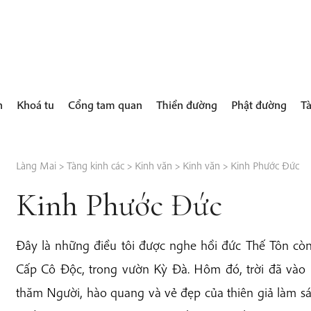
h
Khoá tu
Cổng tam quan
Thiền đường
Phật đường
Tà
Làng Mai
>
Tàng kinh các
>
Kinh văn
>
Kinh văn
>
Kinh Phước Đức
Kinh Phước Đức
Đây là những điều tôi được nghe hồi đức Thế Tôn còn 
Cấp Cô Độc, trong vườn Kỳ Đà. Hôm đó, trời đã vào 
thăm Người, hào quang và vẻ đẹp của thiên giả làm sá