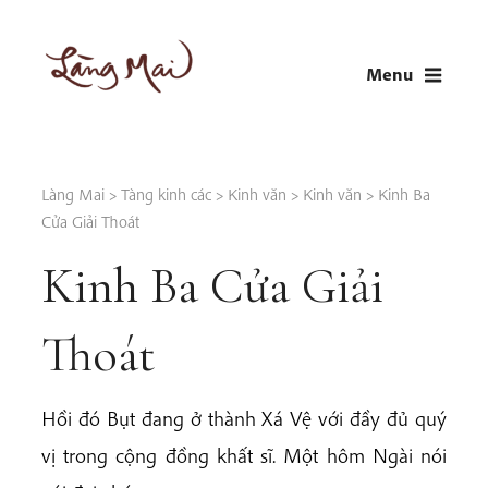
Skip
to
Menu
content
LÀNG MAI
Thích Nhất Hạnh
Làng Mai
>
Tàng kinh các
>
Kinh văn
>
Kinh văn
>
Kinh Ba
Cửa Giải Thoát
Kinh Ba Cửa Giải
Thoát
Hồi đó Bụt đang ở thành Xá Vệ với đầy đủ quý
vị trong cộng đồng khất sĩ. Một hôm Ngài nói