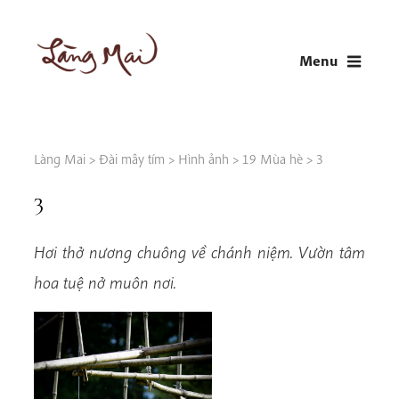
Skip
to
Menu
content
LÀNG MAI
Thích Nhất Hạnh
Làng Mai
>
Đài mây tím
>
Hình ảnh
>
19 Mùa hè
>
3
3
Hơi thở nương chuông về chánh niệm. Vườn tâm
hoa tuệ nở muôn nơi.