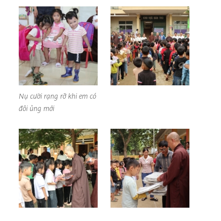
Nụ cười rạng rỡ khi em có
đôi ủng mới