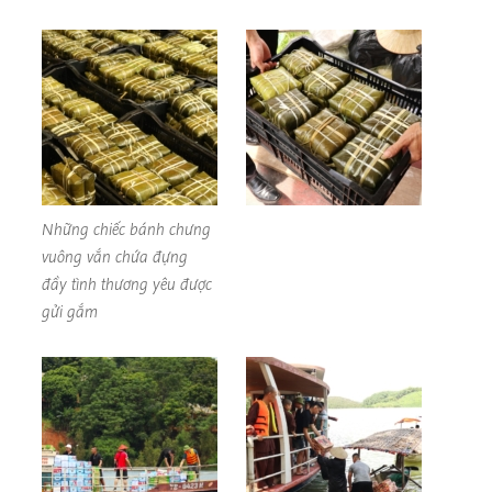
Những chiếc bánh chưng
vuông vắn chứa đựng
đầy tình thương yêu được
gửi gắm