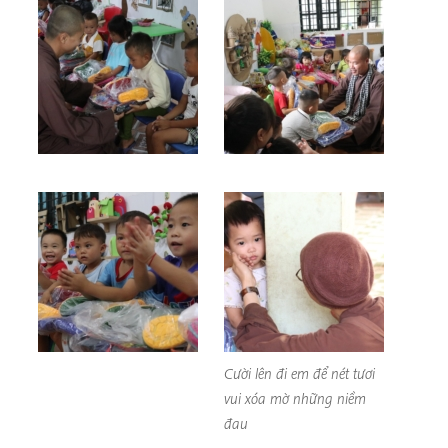
Cười lên đi em để nét tươi
vui xóa mờ những niềm
đau