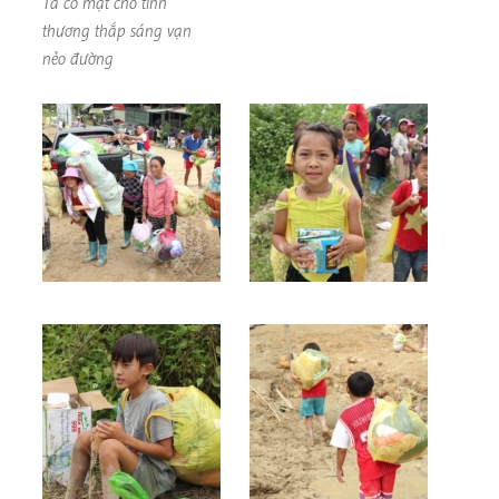
Ta có mặt cho tình
thương thắp sáng vạn
nẻo đường