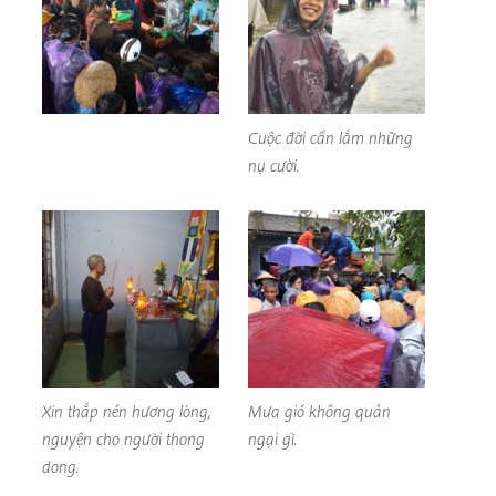
Cuộc đời cần lắm những
nụ cười.
Xin thắp nén hương lòng,
Mưa gió không quản
nguyện cho người thong
ngại gì.
dong.