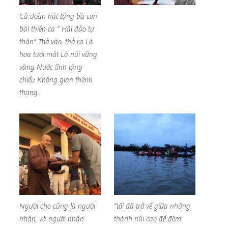
Cả đoàn hát tặng bà con
bài thiền ca ” Hải đảo tự
thân” Thở vào, thở ra Là
hoa tươi mát Là núi vững
vàng Nước tĩnh lặng
chiếu Không gian thênh
thang.
Người cho cũng là người
“tôi đã trở về giữa những
nhận, và người nhận
thành núi cao để đêm