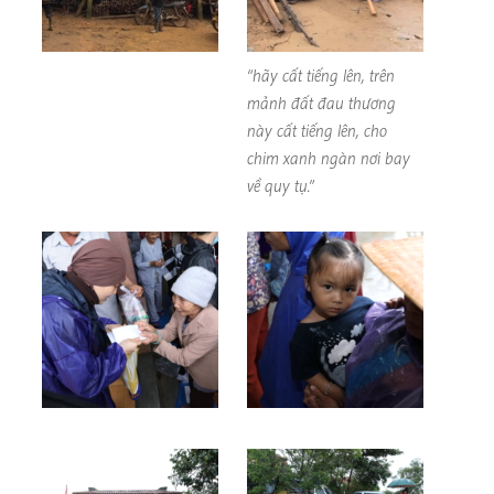
“hãy cất tiếng lên, trên
mảnh đất đau thương
này cất tiếng lên, cho
chim xanh ngàn nơi bay
về quy tụ.”