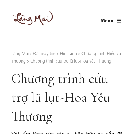
Skip
to
Menu
content
LÀNG MAI
Thích Nhất Hạnh
Làng Mai
>
Đài mây tím
>
Hình ảnh
>
Chương trình Hiểu và
Thương
>
Chương trình cứu trợ lũ lụt-Hoa Yêu Thương
Chương trình cứu
trợ lũ lụt-Hoa Yêu
Thương
Với tấm lòng của các vị thân hữu xa gần đã