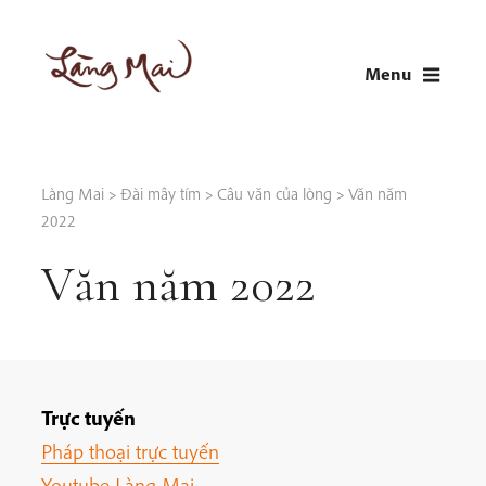
Skip
to
Menu
content
LÀNG MAI
Thích Nhất Hạnh
Làng Mai
>
Đài mây tím
>
Câu văn của lòng
>
Văn năm
2022
Văn năm 2022
Trực tuyến
Pháp thoại trực tuyến
Youtube Làng Mai