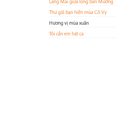
Làng Mai giữa lòng bản Mường
Thư gửi bạn hiền mùa Cô Vy
Hương vị mùa xuân
Tôi cần em hát ca