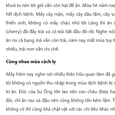
khoá tu nên tới giờ vẫn còn hạt để ăn. Mùa hè năm n
hết dịch bệnh. Mấy cây mận, mấy cây dâu tằm, cây su
thiền sinh, không có mấy cháu nhỏ tới Làng thì ăn
(cherry) đã đầy trái và có trái bắt đầu đỏ rồi. Nghe 
ăn no cả bụng mà vẫn còn trái, năm nay mất mùa tuy t
nhiều, trái non vẫn chi chít.
Cùng nhau mùa cách ly
Mấy hôm nay nghe nói nhiều thân hữu quan tâm đã gở
tôi không có nguồn thu nhập trong mùa dịch bệnh bị 
tri ân. Đức của Sư Ông lớn lao nên con cháu được hư
đói, chỉ ăn rau và đậu nên cũng không tốn kém lắm. T
không có thì cũng khá chật vật với các chi tiêu khác n