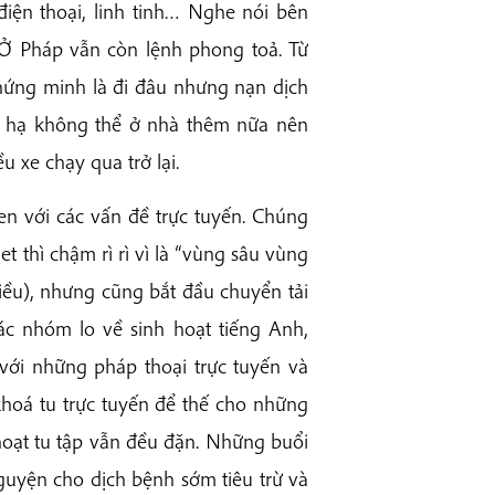
điện thoại, linh tinh… Nghe nói bên
. Ở Pháp vẫn còn lệnh phong toả. Từ
hứng minh là đi đâu nhưng nạn dịch
ên hạ không thể ở nhà thêm nữa nên
 xe chạy qua trở lại.
en với các vấn đề trực tuyến. Chúng
et thì chậm rì rì vì là “vùng sâu vùng
iều), nhưng cũng bắt đầu chuyển tải
c nhóm lo về sinh hoạt tiếng Anh,
 với những pháp thoại trực tuyến và
khoá tu trực tuyến để thế cho những
 hoạt tu tập vẫn đều đặn. Những buổi
guyện cho dịch bệnh sớm tiêu trừ và