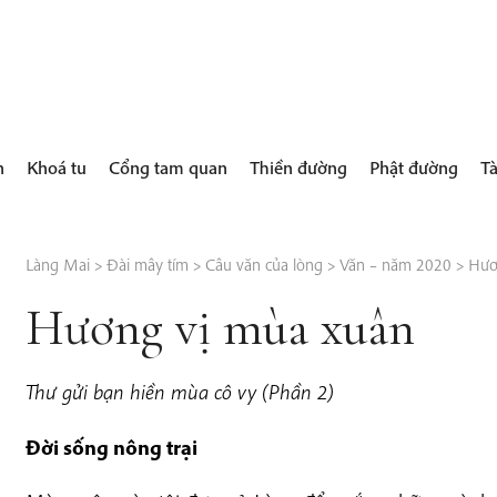
h
Khoá tu
Cổng tam quan
Thiền đường
Phật đường
Tà
Làng Mai
>
Đài mây tím
>
Câu văn của lòng
>
Văn – năm 2020
>
Hươ
Hương vị mùa xuân
Thư gửi bạn hiền mùa cô vy (Phần 2)
Đời sống nông trại