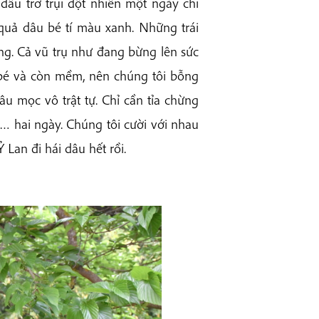
u trơ trụi đột nhiên một ngày chi
quả dâu bé tí màu xanh. Những trái
g. Cả vũ trụ như đang bừng lên sức
 bé và còn mềm, nên chúng tôi bỗng
âu mọc vô trật tự. Chỉ cần tỉa chừng
… hai ngày. Chúng tôi cười với nhau
Lan đi hái dâu hết rồi.