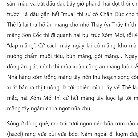
sẫm màu và bắt đầu dai, bấy giờ phải đi hái đọt thôi ch
trước. Lá dâu gần hết “mùa” thì sư cô Chân Đức cho
Thế là lại tha hồ ăn măng cho nhớ Thầy (vì Thầy thích 
măng Sơn Cốc thì đi quanh hai bụi trúc Xóm Mới, rồi 
“đạp măng”. Cứ cách mấy ngày lại có măng kho mà 
nướng chấm muối tiêu, bún măng, gỏi măng… Ngày 
đông ăn giá”, mình thì mùa xuân cũng ăn măng luôn. 
Nhà hàng xóm trồng măng tây nên thu hoạch xong còn 
xuất bán ra thị trường, là tới phiên mình lấy về. Thế 
mắc, mà Xóm Mới thì cứ hết măng tây luộc lại tới m
măng tây ngâm chua ngọt nữa chứ.
Sống ở đồng quê, rau trái tươi ngon nên bữa cơm nào
(hazel) rang vừa bùi vừa béo. Năm ngoái đi lượm đư