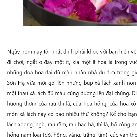
Ngày hôm nay tôi nhất định phải khoe với bạn hiền về
đi chơi, ngắt ở đây một ít, kia một ít hoa lá trong vư
những đoá hoa dại đủ màu nhàn nhã đu đưa trong gió
Sơn Hạ vừa mới gởi lên những búp xà lách xanh non 
một thau xà lách đủ màu cúng dường lên đại chúng. Đ
hương thơm của rau thì là, của hoa hồng, của hoa xô
món xà lách này có bao nhiêu thứ không? Kể cho bạn 
lách xoong, ngò, rau răm, rau bạc hà, thì là, bồ công a
hồng năm loại (đỏ, hồng, vàng, trắng, tím), cúc vạn t