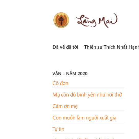
Skip
to
content
LÀNG MAI
Thích Nhất Hạnh
Đã về đã tới
Thiền sư Thích Nhất Hạn
VĂN – NĂM 2020
Cô đơn
Mạ còn đó bình yên như hơi thở
Cám ơn mẹ
Con muốn làm người xuất gia
Tự tin