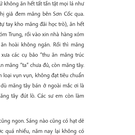
ứ không ăn hết tất tần tật mọi lá như
 thị giả đem măng bên Sơn Cốc qua.
tự tay kho măng đãi học trò), ăn hết
Xóm Trung, rồi vào xin nhà hàng xóm
ăn hoài không ngán. Rồi thì măng
xưa các cụ bảo “thu ăn măng trúc
Ăn măng “ta” chưa đủ, còn măng tây.
loại vụn vụn, không đạt tiêu chuẩn
là dù măng tây bán ở ngoài mắc ơi là
ăng tây đút lò. Các sư em còn làm
 cũng ngon. Sáng nào cũng có hạt dẻ
ợc quá nhiều, năm nay lại không có