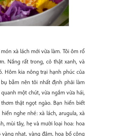
 món xà lách mới vừa làm. Tôi ôm rổ
ờn. Nắng rất trong, cỏ thật xanh, và
. Hôm kia nông trại hạnh phúc của
bụ bẫm nên tôi nhất định phải làm
i quanh một chút, vừa ngắm vừa hái,
 thơm thật ngọt ngào. Bạn hiền biết
hiền nghe nhé: xà lách, arugula, xà
nh, mùi tây, hẹ và mười loại hoa: hoa
họ vàng nhạt, vàng đậm, hoa bồ công