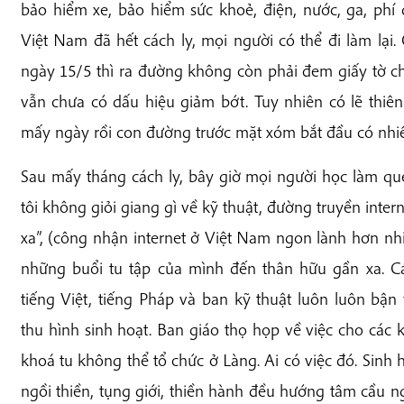
bảo hiểm xe, bảo hiểm sức khoẻ, điện, nước, ga, phí 
Việt Nam đã hết cách ly, mọi người có thể đi làm lại
ngày 15/5 thì ra đường không còn phải đem giấy tờ c
vẫn chưa có dấu hiệu giảm bớt. Tuy nhiên có lẽ thi
mấy ngày rồi con đường trước mặt xóm bắt đầu có nhiều
Sau mấy tháng cách ly, bây giờ mọi người học làm qu
tôi không giỏi giang gì về kỹ thuật, đường truyền intern
xa”, (công nhận internet ở Việt Nam ngon lành hơn nh
những buổi tu tập của mình đến thân hữu gần xa. Cá
tiếng Việt, tiếng Pháp và ban kỹ thuật luôn luôn bận
thu hình sinh hoạt. Ban giáo thọ họp về việc cho các 
khoá tu không thể tổ chức ở Làng. Ai có việc đó. Sinh
ngồi thiền, tụng giới, thiền hành đều hướng tâm cầu n