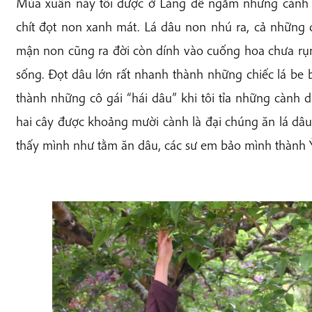
Mùa xuân này tôi được ở Làng để ngắm những cành dâ
chít đọt non xanh mát. Lá dâu non nhú ra, cả những 
mận non cũng ra đời còn dính vào cuống hoa chưa rụn
sống. Đọt dâu lớn rất nhanh thành những chiếc lá be
thành những cô gái “hái dâu” khi tôi tỉa những cành d
hai cây được khoảng mười cành là đại chúng ăn lá dâu
thấy mình như tằm ăn dâu, các sư em bảo mình thành Ỷ 