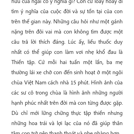
hữu của ngài có ý nghĩa gì? Con cứ loay hoay đi
tìm ý nghĩa của cuộc đời và sự tồn tại của con
trên thế gian này. Những câu hỏi như một gánh
nặng trên đôi vai mà con không tìm được một
câu trả lời thích đáng. Lúc ấy, liều thuốc duy
nhất có thể giúp con làm vơi nhẹ khổ đau là
Thiền tập. Cứ mỗi hai tuần một lần, ba mẹ
thường lái xe chở con đến sinh hoạt ở một ngôi
chùa Việt Nam cách nhà 15 phút. Hình ảnh của
các sư cô trong chùa là hình ảnh những người
hạnh phúc nhất trên đời mà con từng được gặp.
Dù chỉ mới lững chững thực tập thiền nhưng
những hoa trái và lợi lạc của nó đã giúp thân
tâm con trở nên thanh thoát và nhẹ nhàng hơn.