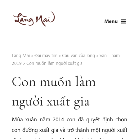
Skip
to
Menu
content
LÀNG MAI
Thích Nhất Hạnh
Làng Mai
>
Đài mây tím
>
Câu văn của lòng
>
Văn – năm
2019
>
Con muốn làm người xuất gia
Con muốn làm
người xuất gia
Mùa xuân năm 2014 con đã quyết định chọn
con đường xuất gia và trở thành một người xuất