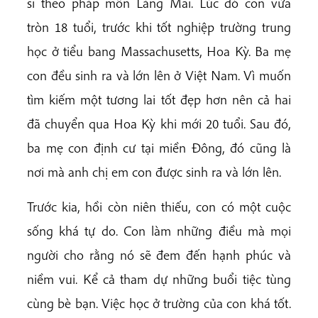
sĩ theo pháp môn Làng Mai. Lúc đó con vừa
tròn 18 tuổi, trước khi tốt nghiệp trường trung
học ở tiểu bang Massachusetts, Hoa Kỳ. Ba mẹ
con đều sinh ra và lớn lên ở Việt Nam. Vì muốn
tìm kiếm một tương lai tốt đẹp hơn nên cả hai
đã chuyển qua Hoa Kỳ khi mới 20 tuổi. Sau đó,
ba mẹ con định cư tại miền Đông, đó cũng là
nơi mà anh chị em con được sinh ra và lớn lên.
Trước kia, hồi còn niên thiếu, con có một cuộc
sống khá tự do. Con làm những điều mà mọi
người cho rằng nó sẽ đem đến hạnh phúc và
niềm vui. Kể cả tham dự những buổi tiệc tùng
cùng bè bạn. Việc học ở trường của con khá tốt.