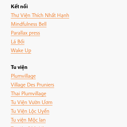
Kết nối
Thư Viện Thích Nhất Hạnh
Mindfulness Bell
Parallax press
Lá Bối
Wake Up
Tu viện
Plumvillage
Village Des Pruniers
Thai Plumvillage
Tu Viện Vườn Ươm
Tu Viện Lộc Uyển
Tu viện Mộc lan