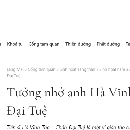
h
Khoá tu
Cổng tam quan
Thiền đường
Phật đường
Tà
Làng Mai
>
Cổng tam quan
>
Sinh hoạt Tăng thân
>
Sinh hoạt năm 2
Đại Tuệ
Tưởng nhớ anh Hà Vĩn
Đại Tuệ
Tiến sĩ Hà Vĩnh Thọ – Chân Đại Tuệ là một vị giáo thọ c