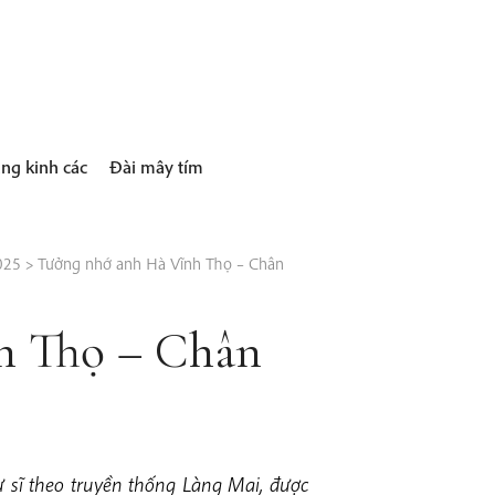
ng kinh các
Đài mây tím
025
>
Tưởng nhớ anh Hà Vĩnh Thọ – Chân
h Thọ – Chân
ư sĩ theo truyền thống Làng Mai, được