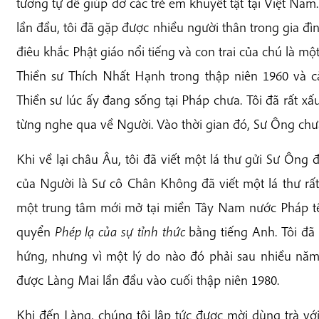
tương tự để giúp đỡ các trẻ em khuyết tật tại Việt Na
lần đầu, tôi đã gặp được nhiều người thân trong gia đì
điêu khắc Phật giáo nổi tiếng và con trai của chú là một
Thiền sư Thích Nhất Hạnh trong thập niên 1960 và cả
Thiền sư lúc ấy đang sống tại Pháp chưa. Tôi đã rất xấ
từng nghe qua về Người. Vào thời gian đó, Sư Ông chư
Khi về lại châu Âu, tôi đã viết một lá thư gửi Sư Ông 
của Người là Sư cô Chân Không đã viết một lá thư rấ
một trung tâm mới mở tại miền Tây Nam nước Pháp tê
quyển
Phép lạ của sự tỉnh thức
bằng tiếng Anh. Tôi đã 
hứng, nhưng vì một lý do nào đó phải sau nhiều năm t
được Làng Mai lần đầu vào cuối thập niên 1980.
Khi đến Làng, chúng tôi lập tức được mời dùng trà v