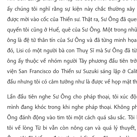
ấy chúng tôi nghĩ rằng sự kiện này chắc thường xảy
được mời vào cốc của Thiền sư. Thật ra, Sư Ông đã quen
quyến tôi cũng ở Huế, quê của Sư Ông. Một trong nhữn
ông là đệ tử thân tín của Sư Ông và đã từng minh họ
đó, Lisi có một người bà con Thuỵ Sĩ mà Sư Ông đã từ
ông ấy thuộc về nhóm người Tây phương đầu tiên trở th
viện San Francisco do Thiền sư Suzuki sáng lập ở Cali
đầu nhưng tôi có cảm tưởng như là được về họp mặt t
Lần đầu tiên nghe Sư Ông cho pháp thoại, tôi xúc độ
mình đang khóc trong khi nghe pháp thoại. Không phả
Ông đánh động vào tim tôi một cách quá sâu sắc. Tôi b
tôi về lòng Từ bi vẫn còn nông cạn và quá lý thuyết, 