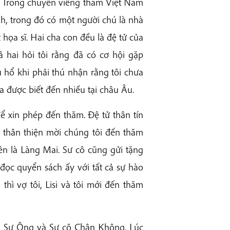
m. Trong chuyến viếng thăm Việt Nam
nh, trong đó có một người chú là nhà
 họa sĩ. Hai cha con đều là đệ tử của
 hai hỏi tôi rằng đã có cơ hội gặp
u hổ khi phải thú nhận rằng tôi chưa
a được biết đến nhiều tại châu Âu.
để xin phép đến thăm. Đệ tử thân tín
t thân thiện mời chúng tôi đến thăm
n là Làng Mai. Sư cô cũng gửi tặng
đọc quyển sách ấy với tất cả sự hào
hì vợ tôi, Lisi và tôi mới đến thăm
ới Sư Ông và Sư cô Chân Không. Lúc