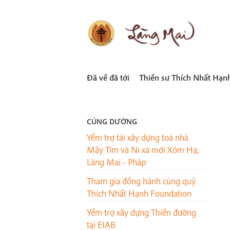
Skip
to
content
LÀNG MAI
Thích Nhất Hạnh
Đã về đã tới
Thiền sư Thích Nhất Hạn
CÚNG DƯỜNG
Yểm trợ tái xây dựng toà nhà
Mây Tím và Ni xá mới Xóm Hạ,
Làng Mai - Pháp
Tham gia đồng hành cùng quỹ
Thích Nhất Hạnh Foundation
Yểm trợ xây dựng Thiền đường
tại EIAB