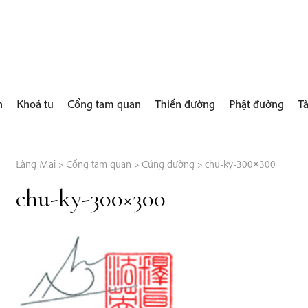
h
Khoá tu
Cổng tam quan
Thiền đường
Phật đường
Tà
Làng Mai
>
Cổng tam quan
>
Cúng dường
>
chu-ky-300×300
chu-ky-300×300