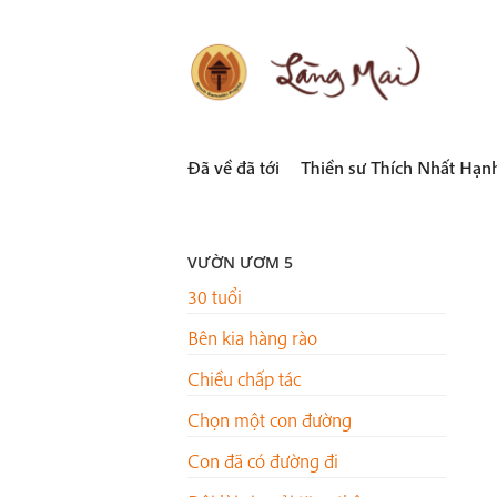
Skip
to
content
LÀNG MAI
Thích Nhất Hạnh
Đã về đã tới
Thiền sư Thích Nhất Hạn
VƯỜN ƯƠM 5
30 tuổi
Bên kia hàng rào
Chiều chấp tác
Chọn một con đường
Con đã có đường đi