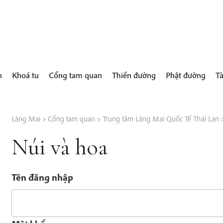
h
Khoá tu
Cổng tam quan
Thiền đường
Phật đường
Tà
Làng Mai
>
Cổng tam quan
>
Trung tâm Làng Mai Quốc Tế Thái Lan
Núi và hoa
Tên đăng nhập