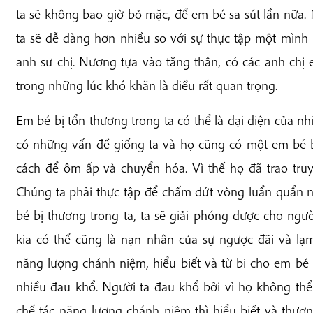
ta sẽ không bao giờ bỏ mặc, để em bé sa sút lần nữa. 
ta sẽ dễ dàng hơn nhiều so với sự thực tập một mình
anh sư chị. Nương tựa vào tăng thân, có các anh chị
trong những lúc khó khăn là điều rất quan trọng.
Em bé bị tổn thương trong ta có thể là đại diện của nh
có những vấn đề giống ta và họ cũng có một em bé b
cách để ôm ấp và chuyển hóa. Vì thế họ đã trao tru
Chúng ta phải thực tập để chấm dứt vòng luẩn quẩn 
bé bị thương trong ta, ta sẽ giải phóng được cho ngư
kia có thể cũng là nạn nhân của sự ngược đãi và lạ
năng lượng chánh niệm, hiểu biết và từ bi cho em bé bị
nhiều đau khổ. Người ta đau khổ bởi vì họ không thể
chế tác năng lượng chánh niệm thì hiểu biết và thươ