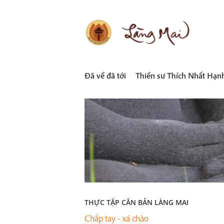
Skip
to
content
LÀNG MAI
Thích Nhất Hạnh
Đã về đã tới
Thiền sư Thích Nhất Hạn
THỰC TẬP CĂN BẢN LÀNG MAI
Chắp tay - xá chào