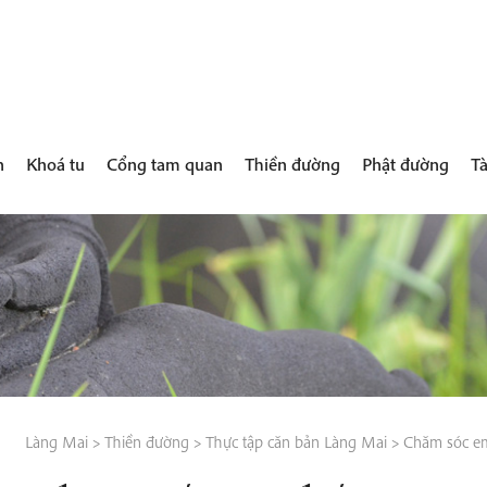
h
Khoá tu
Cổng tam quan
Thiền đường
Phật đường
Tà
Làng Mai
>
Thiền đường
>
Thực tập căn bản Làng Mai
>
Chăm sóc em