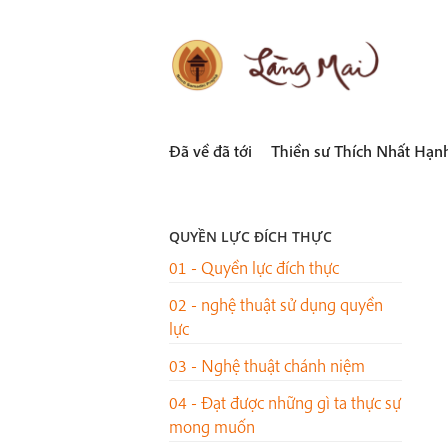
Skip
to
content
LÀNG MAI
Thích Nhất Hạnh
Đã về đã tới
Thiền sư Thích Nhất Hạn
QUYỀN LỰC ĐÍCH THỰC
01 - Quyền lực đích thực
02 - nghệ thuật sử dụng quyền
lực
03 - Nghệ thuật chánh niệm
04 - Đạt được những gì ta thực sự
mong muốn