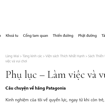
h
Khoá tu
Cổng tam quan
Thiền đường
Phật đường
Tà
Làng Mai
>
Tàng kinh các
>
Viện sách Thích Nhất Hạnh
>
Sách Thiền 
việc và vui chơi
Phụ lục – Làm việc và v
Câu chuyện về hãng Patagonia
Kinh nghiệm của tôi về quyền lực, ngay từ khi còn trẻ,