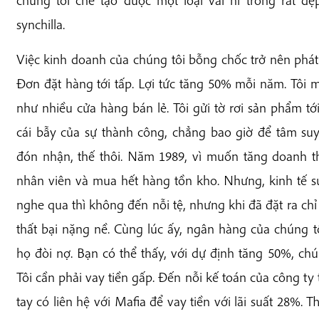
chúng tôi chế tạo được một loại vải nỉ trông rất đẹp 
synchilla.
Việc kinh doanh của chúng tôi bỗng chốc trở nên phát đ
Đơn đặt hàng tới tấp. Lợi tức tăng 50% mỗi năm. Tôi
như nhiều cửa hàng bán lẻ. Tôi gửi tờ rơi sản phẩm tới
cái bẫy của sự thành công, chẳng bao giờ để tâm suy
đón nhận, thế thôi. Năm 1989, vì muốn tăng doanh t
nhân viên và mua hết hàng tồn kho. Nhưng, kinh tế s
nghe qua thì không đến nỗi tệ, nhưng khi đã đặt ra chỉ
thất bại nặng nề. Cùng lúc ấy, ngân hàng của chúng tô
họ đòi nợ. Bạn có thể thấy, với dự định tăng 50%, chún
Tôi cần phải vay tiền gấp. Đến nỗi kế toán của công ty t
tay có liên hệ với Mafia để vay tiền với lãi suất 28%.