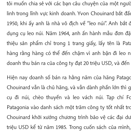
tôi muốn chia sẻ với các bạn câu chuyện của một ngườ
linh trong lĩnh vực kinh doanh. Yvon Chouinard bắt đ
1950, khi ấy anh là nhà vô địch về “leo núi”. Anh bắt
dụng cụ leo núi. Năm 1964, anh ấn hành mẫu đơn đặt
thiệu sản phẩm chỉ trong 1 trang giấy, lấy tên là P
hàng rằng hàng có thể đến chậm vì anh bận đi leo nú
doanh thu bán ra của công ty đạt 20 triệu USD, và đến 
Hiện nay doanh số bán ra hằng năm của hãng Patagoni
Chouinard vẫn là chủ hãng, và vẫn dành phần lớn thì g
cụ đi núi, chèo thuyền và leo vách núi. Tạp chí 
Patagonia vào danh sách một trăm công ty tốt nhất t
Chouinard khởi xướng chương trình bảo vệ các đại dư
triệu USD kể từ năm 1985. Trong cuốn sách của mình