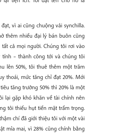
lại tiện ích. Tôi đặt tên cho nó là
ạt, vì ai cũng chuộng vải synchilla.
 mở thêm nhiều đại lý bán buôn cũng
 tất cả mọi người. Chúng tôi rơi vào
 tính – thành công tới và chúng tôi
hu lên 50%, tôi thuê thêm một trăm
uy thoái, mức tăng chỉ đạt 20%. Mới
 tiêu tăng trưởng 50% thì 20% là một
i lại gặp khó khăn về tài chính nên
g tôi thiếu hụt tiền mặt trầm trọng.
hậm chí đã giới thiệu tôi với một vài
 Thật mỉa mai, vì 28% cũng chính bằng