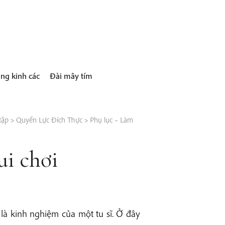
ng kinh các
Đài mây tím
tập
>
Quyền Lực Đích Thực
>
Phụ lục – Làm
ui chơi
 là kinh nghiệm của một tu sĩ. Ở đây