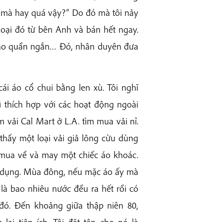
âu mà hay quá vậy?” Do đó mà tôi nảy
loại đó từ bên Anh và bán hết ngay.
 tạo quần ngắn… Đó, nhân duyên đưa
 áo cổ chui bằng len xù. Tôi nghĩ
 thích hợp với các hoạt động ngoài
ệm vải Cal Mart ở L.A. tìm mua vải nỉ.
 thấy một loại vải giả lông cừu dùng
ứ mua về và may một chiếc áo khoác.
iện dụng. Mùa đông, nếu mặc áo ấy mà
 là bao nhiêu nước đều ra hết rồi có
 đó. Đến khoảng giữa thập niên 80,