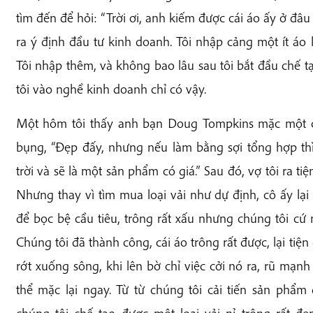
tìm đến để hỏi: “Trời ơi, anh kiếm được cái áo ấy ở đ
ra ý định đầu tư kinh doanh. Tôi nhập cảng một ít áo 
Tôi nhập thêm, và không bao lâu sau tôi bắt đầu chế
tôi vào nghề kinh doanh chỉ có vậy.
Một hôm tôi thấy anh bạn Doug Tompkins mặc một cái
bụng, “Đẹp đấy, nhưng nếu làm bằng sợi tổng hợp thì
trời và sẽ là một sản phẩm có giá.” Sau đó, vợ tôi ra ti
Nhưng thay vì tìm mua loại vải như dự định, cô ấy lại
để bọc bệ cầu tiêu, trông rất xấu nhưng chúng tôi c
Chúng tôi đã thành công, cái áo trông rất được, lại t
rớt xuống sông, khi lên bờ chỉ việc cởi nó ra, rũ mạnh
thể mặc lại ngay. Từ từ chúng tôi cải tiến sản phẩm