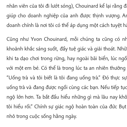
nhân viên của tôi đi lướt sóng), Chouinard kể lại rằng
giúp cho doanh nghiệp của anh được thịnh vượng. Anh 
doanh chính là nơi tôi có thể áp dụng một cách tuyệt hảo
Cũng như Yvon Chouinard, mỗi chúng ta cũng có nh
khoảnh khắc sáng suốt, đầy tuệ giác và giải thoát. Nh
khi ta dạo chơi trong rừng, hay ngoài bãi biển, lúc ng
với một em bé. Có thể là trong lúc ta an nhiên thưởng
“Uống trà và tôi biết là tôi đang uống trà.” Đó thực s
uống trà và đang được ngồi cùng các bạn. Nếu tiếp tục 
ngộ lớn hơn. Ta bắt đầu hiểu những gì mà lâu nay khôn
tôi hiểu rồi.” Chính sự giác ngộ hoàn toàn của đức B
nhỏ trong cuộc sống hằng ngày.