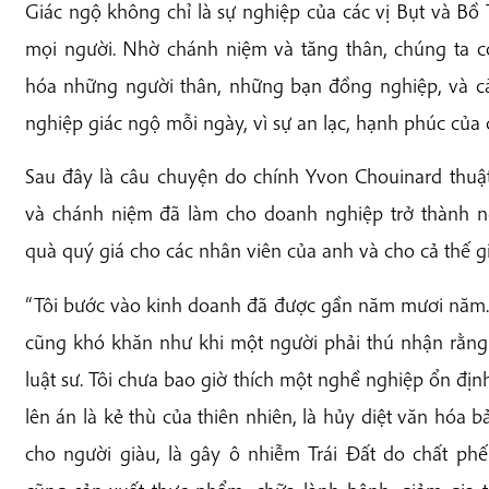
Giác ngộ không chỉ là sự nghiệp của các vị Bụt và Bồ T
mọi người. Nhờ chánh niệm và tăng thân, chúng ta c
hóa những người thân, những bạn đồng nghiệp, và cả
nghiệp giác ngộ mỗi ngày, vì sự an lạc, hạnh phúc của 
Sau đây là câu chuyện do chính Yvon Chouinard thuật l
và chánh niệm đã làm cho doanh nghiệp trở thành n
quà quý giá cho các nhân viên của anh và cho cả thế gi
“Tôi bước vào kinh doanh đã được gần năm mươi năm. Vớ
cũng khó khăn như khi một người phải thú nhận rằng
luật sư. Tôi chưa bao giờ thích một nghề nghiệp ổn đị
lên án là kẻ thù của thiên nhiên, là hủy diệt văn hóa 
cho người giàu, là gây ô nhiễm Trái Đất do chất phế