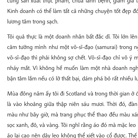
cũng sản xuất thực phẩm, chữa lành bệnh, giảm gia 
Kinh doanh có thể làm tất cả những chuyện tốt đẹp đ
lương tâm trong sạch.
Tôi quả thực là một doanh nhân bất đắc dĩ. Tôi lớn lên
cảm tưởng mình như một võ-sĩ-đạo (samurai) trong
võ-sĩ-đạo thì phải không sợ chết. Võ-sĩ-đạo chỉ vô ý m
nháy mắt. Vì không hề muốn làm một nhà doanh nghiệ
bận tâm lắm nếu có lỡ thất bại, dám phá bỏ rất nhiều lu
Mùa đông năm ấy tôi đi Scotland và trong thời gian ở 
là vào khoảng giữa thập niên sáu mươi. Thời đó, đà
màu như bây giờ, mà trang phục thể thao đều màu xám
sọc xanh, đỏ, và vàng. Tôi nghĩ rằng áo đó mà mặc leo núi
áo lại cao nên dây leo không thể xiết vào cổ được. Thế 