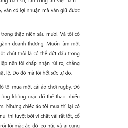
tăng dân số, tạo công ăn việc làm…
ó, vẫn có lợi nhuận mà vẫn giữ được
 trong thập niên sáu mươi. Và tôi có
 ngành doanh thương. Muốn làm một
ột chút thôi là có thể đứt đầu trong
p nên tôi chấp nhận rủi ro, chẳng
ật lệ. Do đó mà tôi hết sức tự do.
đó tôi mua một cái áo chơi rugby. Đó
n ông không mặc đồ thể thao nhiều
. Nhưng chiếc áo tôi mua thì lại có
 thì tuyệt bởi vì chất vải rất tốt, cổ
rồi tôi mặc áo đó leo núi, và ai cũng