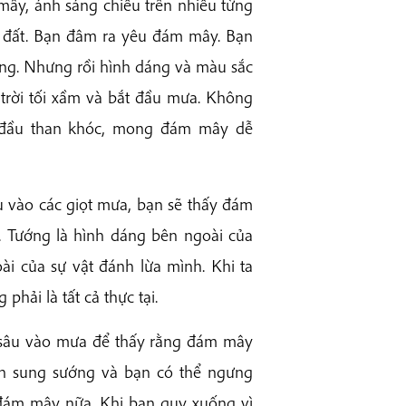
mây, ánh sáng chiếu trên nhiều từng
đất. Bạn đâm ra yêu đám mây. Bạn
g. Nhưng rồi hình dáng và màu sắc
 trời tối xầm và bắt đầu mưa. Không
 đầu than khóc, mong đám mây dễ
u vào các giọt mưa, bạn sẽ thấy đám
. Tướng là hình dáng bên ngoài của
ài của sự vật đánh lừa mình. Khi ta
phải là tất cả thực tại.
 sâu vào mưa để thấy rằng đám mây
ạn sung sướng và bạn có thể ngưng
đám mây nữa. Khi bạn quỵ xuống vì