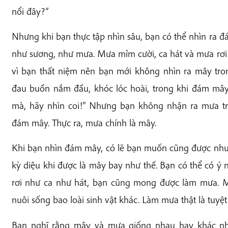
nổi đây?”
Nhưng khi bạn thực tập nhìn sâu, bạn có thể nhìn ra
như sương, như mưa. Mưa mỉm cười, ca hát và mưa rơi c
vì bạn thất niệm nên bạn mới không nhìn ra mây tro
đau buồn nắm đầu, khóc lóc hoài, trong khi đám mây 
mà, hãy nhìn coi!” Nhưng bạn không nhận ra mưa tro
đám mây. Thực ra, mưa chính là mây.
Khi bạn nhìn đám mây, có lẽ bạn muốn cũng được như nó
kỳ diệu khi được là mây bay như thế. Bạn có thể có ý 
rơi như ca như hát, bạn cũng mong được làm mưa. M
nuôi sống bao loài sinh vật khác. Làm mưa thật là tuyệt
Bạn nghĩ rằng mây và mưa giống nhau hay khác nhau