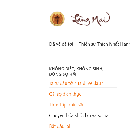
Skip
to
content
LÀNG MAI
Thích Nhất Hạnh
Đã về đã tới
Thiền sư Thích Nhất Hạn
KHÔNG DIỆT, KHÔNG SINH,
ĐỪNG SỢ HÃI
Ta từ đâu tới? Ta đi về đâu?
Cái sợ đích thực
Thực tập nhìn sâu
Chuyển hóa khổ đau và sợ hãi
Bắt đầu lại