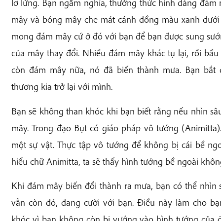
lơ lửng. Bạn ngắm nghía, thưởng thức hình dáng đám 
mây và bóng mây che mát cánh đồng màu xanh dưới 
mong đám mây cứ ở đó với bạn để bạn được sung sướn
của mây thay đổi. Nhiều đám mây khác tụ lại, rồi bầu
còn đám mây nữa, nó đã biến thành mưa. Bạn bắt
thương kia trở lại với mình.
Bạn sẽ không than khóc khi bạn biết rằng nếu nhìn sâ
mây. Trong đạo Bụt có giáo pháp vô tướng (Animitta)
một sự vật. Thực tập vô tướng để không bị cái bề ngo
hiểu chữ Animitta, ta sẽ thấy hình tướng bề ngoài không 
Khi đám mây biến đổi thành ra mưa, bạn có thể nhìn
vẫn còn đó, đang cười với bạn. Điều này làm cho b
khóc vì bạn không còn bị vướng vào hình tướng của 