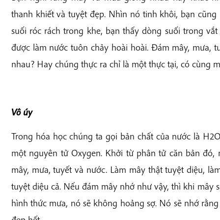
thanh khiết và tuyệt đẹp. Nhìn nó tinh khôi, bạn cũng
suối róc rách trong khe, bạn thấy dòng suối trong vắ
được làm nước tuôn chảy hoài hoài. Đám mây, mưa, tu
nhau? Hay chúng thực ra chỉ là một thực tại, có cùng m
Vô úy
Trong hóa học chúng ta gọi bản chất của nước là H2
một nguyên tử Oxygen. Khởi từ phân tử căn bản đó, n
mây, mưa, tuyết và nước. Làm mây thật tuyệt diệu, l
tuyệt diệu cả. Nếu đám mây nhớ như vậy, thì khi mây s
hình thức mưa, nó sẽ không hoảng sợ. Nó sẽ nhớ rằng 
đẹp hết.