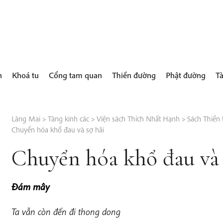
h
Khoá tu
Cổng tam quan
Thiền đường
Phật đường
Tà
Làng Mai
>
Tàng kinh các
>
Viện sách Thích Nhất Hạnh
>
Sách Thiền 
Chuyển hóa khổ đau và sợ hãi
Chuyển hóa khổ đau và 
Đám mây
Ta vẫn còn đến đi thong dong