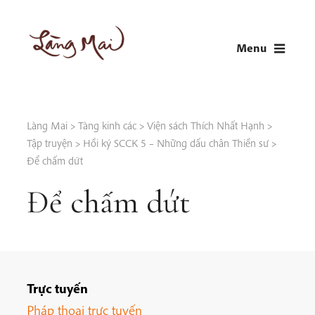
Skip
to
Menu
content
LÀNG MAI
Thích Nhất Hạnh
Làng Mai
>
Tàng kinh các
>
Viện sách Thích Nhất Hạnh
>
Tập truyện
>
Hồi ký SCCK 5 – Những dấu chân Thiền sư
>
Để chấm dứt
Để chấm dứt
Trực tuyến
Pháp thoại trực tuyến