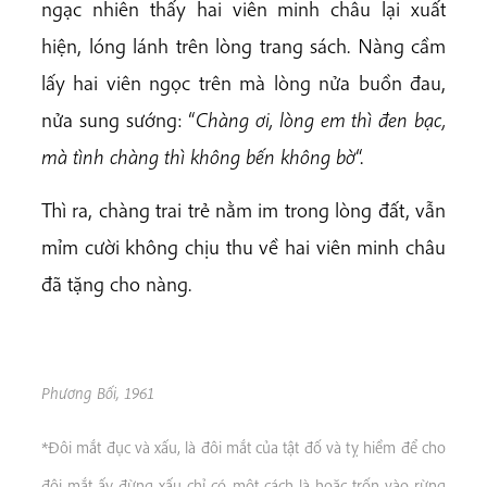
ngạc nhiên thấy hai viên minh châu lại xuất
hiện, lóng lánh trên lòng trang sách. Nàng cầm
lấy hai viên ngọc trên mà lòng nửa buồn đau,
nửa sung sướng: “
Chàng ơi, lòng em thì đen bạc,
mà tình chàng thì không bến không bờ
“.
Thì ra, chàng trai trẻ nằm im trong lòng đất, vẫn
mỉm cười không chịu thu về hai viên minh châu
đã tặng cho nàng.
Phương Bối, 1961
*Đôi mắt đục và xấu, là đôi mắt của tật đố và tỵ hiềm để cho
đôi mắt ấy đừng xấu chỉ có một cách là hoặc trốn vào rừng