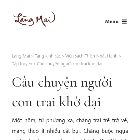
Skip
to
Menu
content
LÀNG MAI
Thích Nhất Hạnh
Làng Mai
>
Tàng kinh các
>
Viện sách Thích Nhất Hạnh
>
Tập truyện
>
Câu chuyện người con trai khờ dại
Câu chuyện người
con trai khờ dại
Một hôm, từ phương xa, chàng trai trẻ trở về,
mang theo ít nhiều cát bụi. Chàng buộc ngựa