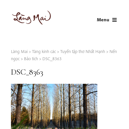
Skip
to
Menu
content
LÀNG MAI
Thích Nhất Hạnh
Làng Mai
>
Tàng kinh các
>
Tuyển tập thơ Nhất Hạnh
>
Nến
ngọc
>
Bảo tích
>
DSC_8363
DSC_8363