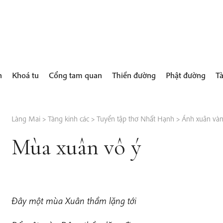
h
Khoá tu
Cổng tam quan
Thiền đường
Phật đường
Tà
Làng Mai
>
Tàng kinh các
>
Tuyển tập thơ Nhất Hạnh
>
Ánh xuân và
Mùa xuân vô ý
Đây một mùa Xuân thầm lặng tới