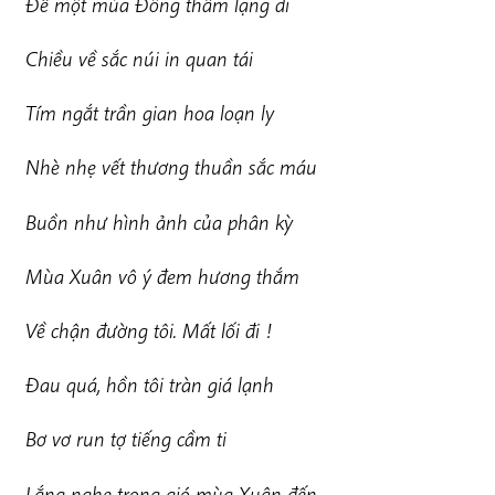
Để một mùa Đông thầm lặng đi
Chiều về sắc núi in quan tái
Tím ngắt trần gian hoa loạn ly
Nhè nhẹ vết thương thuần sắc máu
Buồn như hình ảnh của phân kỳ
Mùa Xuân vô ý đem hương thắm
Về chận đường tôi. Mất lối đi !
Đau quá, hồn tôi tràn giá lạnh
Bơ vơ run tợ tiếng cầm ti
Lắng nghe trong gió mùa Xuân đến