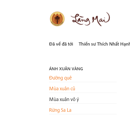
Skip
to
content
LÀNG MAI
Thích Nhất Hạnh
Đã về đã tới
Thiền sư Thích Nhất Hạn
ÁNH XUÂN VÀNG
Đường quê
Mùa xuân cũ
Mùa xuân vô ý
Rừng Sa La