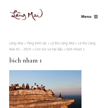
Skip
to
Menu
content
LÀNG MAI
Thích Nhất Hạnh
Làng Mai
>
Tàng kinh các
>
Lá thư Làng Mai
>
Lá thư Làng
Mai 42 – 2019
>
Con sóc và hạt đậu
>
bich nham 1
bich nham 1