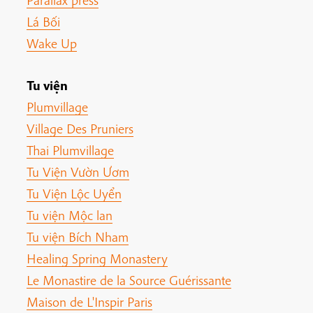
Parallax press
Lá Bối
Wake Up
Tu viện
Plumvillage
Village Des Pruniers
Thai Plumvillage
Tu Viện Vườn Ươm
Tu Viện Lộc Uyển
Tu viện Mộc lan
Tu viện Bích Nham
Healing Spring Monastery
Le Monastire de la Source Guérissante
Maison de L'Inspir Paris