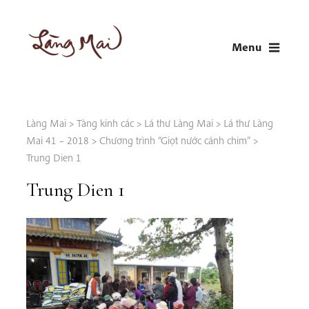
Skip
to
Menu
content
LÀNG MAI
Thích Nhất Hạnh
Làng Mai
>
Tàng kinh các
>
Lá thư Làng Mai
>
Lá thư Làng
Mai 41 – 2018
>
Chương trình “Giọt nước cánh chim”
>
Trung Dien 1
Trung Dien 1