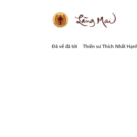
Skip
to
content
LÀNG MAI
Thích Nhất Hạnh
Đã về đã tới
Thiền sư Thích Nhất Hạn