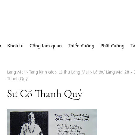
h
Khoá tu
Cổng tam quan
Thiền đường
Phật đường
Tà
Làng Mai
>
Tàng kinh các
>
Lá thư Làng Mai
>
Lá thư Làng Mai 28 –
Thanh Quý
Sư Cố Thanh Quý