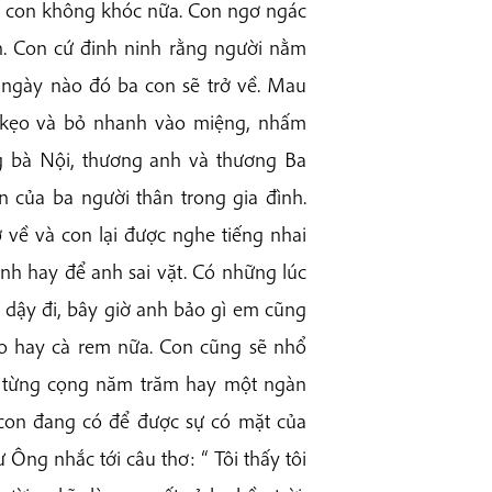
a con không khóc nữa. Con ngơ ngác
h. Con cứ đinh ninh rằng người nằm
t ngày nào đó ba con sẽ trở về. Mau
in kẹo và bỏ nhanh vào miệng, nhấm
g bà Nội, thương anh và thương Ba
n của ba người thân trong gia đình.
 về và con lại được nghe tiếng nhai
nh hay để anh sai vặt. Có những lúc
h dậy đi, bây giờ anh bảo gì em cũng
o hay cà rem nữa. Con cũng sẽ nhổ
n từng cọng năm trăm hay một ngàn
 con đang có để được sự có mặt của
Ông nhắc tới câu thơ: “ Tôi thấy tôi