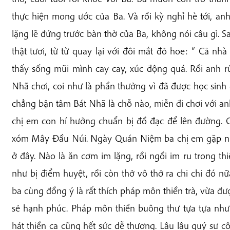
thực hiện mong ước của Ba. Và rồi kỳ nghỉ hè tới, anh
lặng lẽ đứng trước bàn thờ của Ba, không nói câu gì.
thật tươi, từ từ quay lại với đôi mắt đỏ hoe: “ Cả nh
thấy sống mũi mình cay cay, xúc động quá. Rồi anh r
Nhã chơi, coi như là phần thưởng vì đã được học sinh 
chẳng bận tâm Bát Nhã là chỗ nào, miễn đi chơi với anh, 
chị em con hí hưởng chuẩn bị đồ đạc để lên đường.
xóm Mây Đầu Núi. Ngày Quán Niệm ba chị em gặp nha
ở đây. Nào là ăn cơm im lặng, rồi ngồi im ru trong t
như bị điểm huyệt, rồi còn thở vô thở ra chi chi đó nữ
ba cùng đồng ý là rất thích pháp môn thiền trà, vừa đư
sẻ hạnh phúc. Pháp môn thiền buông thư tựa tựa nh
hát thiền ca cũng hết sức dễ thương. Lâu lâu quý sư 