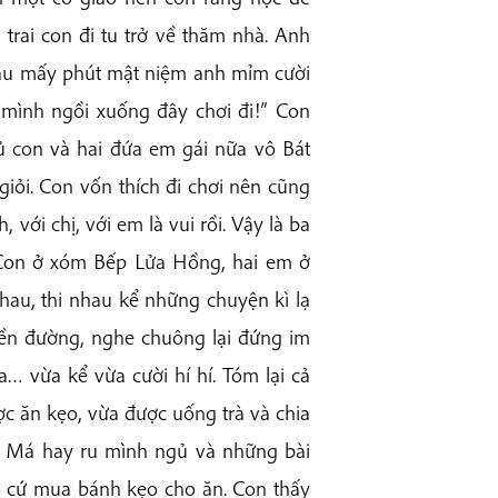
 trai con đi tu trở về thăm nhà. Anh
 Sau mấy phút mật niệm anh mỉm cười
à mình ngồi xuống đây chơi đi!” Con
ủ con và hai đứa em gái nữa vô Bát
giỏi. Con vốn thích đi chơi nên cũng
với chị, với em là vui rồi. Vậy là ba
 Con ở xóm Bếp Lửa Hồng, hai em ở
u, thi nhau kể những chuyện kì lạ
hiền đường, nghe chuông lại đứng im
a… vừa kể vừa cười hí hí. Tóm lại cả
ợc ăn kẹo, vừa được uống trà và chia
ư Má hay ru mình ngủ và những bài
cô cứ mua bánh kẹo cho ăn. Con thấy