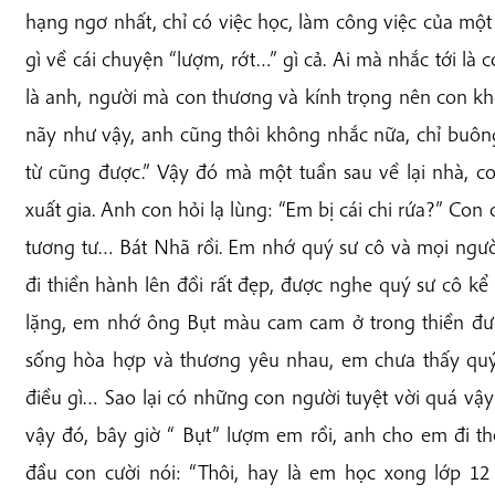
hạng ngơ nhất, chỉ có việc học, làm công việc của một 
gì về cái chuyện “lượm, rớt…” gì cả. Ai mà nhắc tới là
là anh, người mà con thương và kính trọng nên con k
nãy như vậy, anh cũng thôi không nhắc nữa, chỉ buông 
từ cũng được.” Vậy đó mà một tuần sau về lại nhà, c
xuất gia. Anh con hỏi lạ lùng: “Em bị cái chi rứa?” Con 
tương tư… Bát Nhã rồi. Em nhớ quý sư cô và mọi ngư
đi thiền hành lên đồi rất đẹp, được nghe quý sư cô 
lặng, em nhớ ông Bụt màu cam cam ở trong thiền đ
sống hòa hợp và thương yêu nhau, em chưa thấy quý
điều gì… Sao lại có những con người tuyệt vời quá 
vậy đó, bây giờ “ Bụt” lượm em rồi, anh cho em đi t
đầu con cười nói: “Thôi, hay là em học xong lớp 12