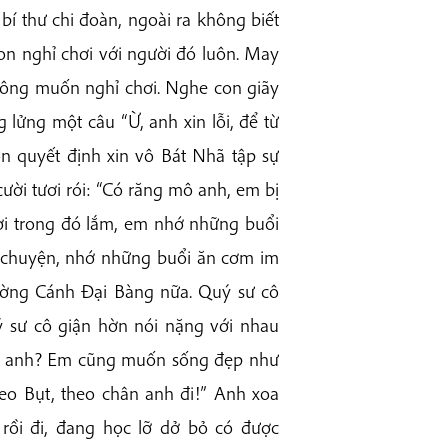
bí thư chi đoàn, ngoài ra không biết
 con nghỉ chơi với người đó luôn. May
hông muốn nghỉ chơi. Nghe con giãy
lửng một câu “Ừ, anh xin lỗi, để từ
on quyết định xin vô Bát Nhã tập sự
cười tươi rói: “Có răng mô anh, em bị
ời trong đó lắm, em nhớ những buổi
kể chuyện, nhớ những buổi ăn cơm im
ường Cánh Đại Bàng nữa. Quý sư cô
 sư cô giận hờn nói nặng với nhau
vậy anh? Em cũng muốn sống đẹp như
heo Bụt, theo chân anh đi!” Anh xoa
 rồi đi, đang học lỡ dở bỏ có được