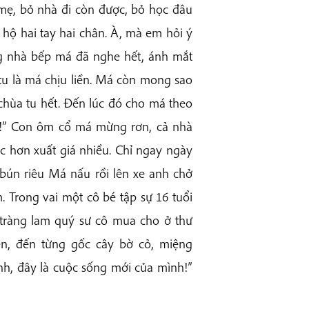
 mẹ, bỏ nhà đi còn được, bỏ học đâu
 hộ hai tay hai chân. À, mà em hỏi ý
ng nhà bếp má đã nghe hết, ánh mắt
 tu là má chịu liền. Má còn mong sao
chùa tu hết. Đến lúc đó cho má theo
vời!” Con ôm cổ má mừng rơn, cả nhà
c hơn xuất giá nhiều. Chỉ ngay ngày
 bún riêu Má nấu rồi lên xe anh chở
m. Trong vai một cô bé tập sự 16 tuổi
 tràng lam quý sư cô mua cho ở thư
ện, đến từng gốc cây bờ cỏ, miệng
nh, đây là cuộc sống mới của mình!”