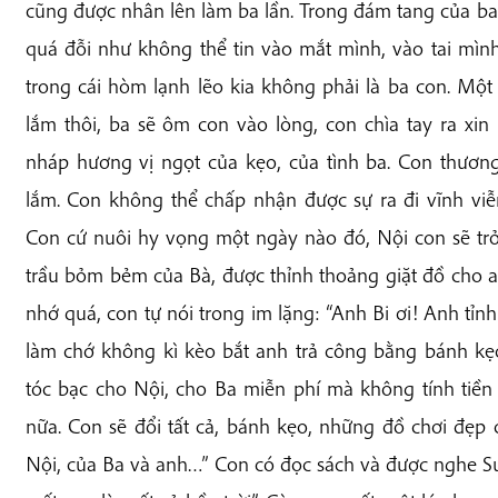
cũng được nhân lên làm ba lần. Trong đám tang của b
quá đỗi như không thể tin vào mắt mình, vào tai mìn
trong cái hòm lạnh lẽo kia không phải là ba con. Mộ
lắm thôi, ba sẽ ôm con vào lòng, con chìa tay ra x
nháp hương vị ngọt của kẹo, của tình ba. Con thươn
lắm. Con không thể chấp nhận được sự ra đi vĩnh viễ
Con cứ nuôi hy vọng một ngày nào đó, Nội con sẽ trở
trầu bỏm bẻm của Bà, được thỉnh thoảng giặt đồ cho a
nhớ quá, con tự nói trong im lặng: “Anh Bi ơi! Anh tỉn
làm chớ không kì kèo bắt anh trả công bằng bánh kẹ
tóc bạc cho Nội, cho Ba miễn phí mà không tính tiề
nữa. Con sẽ đổi tất cả, bánh kẹo, những đồ chơi đẹp
Nội, của Ba và anh…” Con có đọc sách và được nghe Sư 