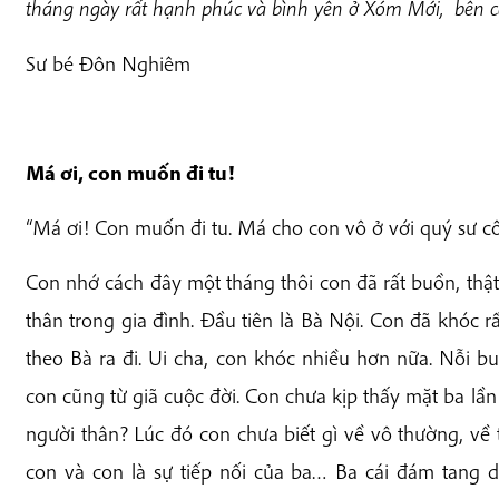
tháng ngày rất hạnh phúc và bình yên ở Xóm Mới, bên c
Sư bé Đôn Nghiêm
Má
ơi, con mu
ố
n đi tu!
“Má ơi! Con muốn đi tu. Má cho con vô ở với quý sư c
Con nhớ cách đây một tháng thôi con đã rất buồn, thật
thân trong gia đình. Đầu tiên là Bà Nội. Con đã khóc 
theo Bà ra đi. Ui cha, con khóc nhiều hơn nữa. Nỗi 
con cũng từ giã cuộc đời. Con chưa kịp thấy mặt ba lầ
người thân? Lúc đó con chưa biết gì về vô thường, về 
con và con là sự tiếp nối của ba… Ba cái đám tang 