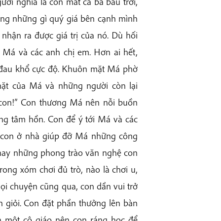
ười nghĩa là con mất cả ba bầu trời,
ằng những gì quý giá bên cạnh mình
 nhận ra được giá trị của nó. Dù hối
Má và các anh chị em. Hơn ai hết,
 đau khổ cực độ. Khuôn mặt Má phờ
ặt của Má và những người còn lại
 con!” Con thương Má nên nỗi buồn
rong tâm hồn. Con để ý tới Má và các
ng con ở nhà giúp đỡ Má những công
i hay những phong trào văn nghệ con
 trong xóm chơi đủ trò, nào là chơi u,
 mọi chuyện cũng qua, con dần vui trở
h giỏi. Con đặt phần thưởng lên bàn
nh một cô giáo nên con ráng học để