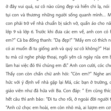
ở đây vui quá, sư cô nào cũng đẹp và hiền chi lạ, nói
tụi con và thương những người sống quanh mình… Một
con phải trở về nhà chuẩn bị sách vở, quần áo cho n
lớp 9 và lớp 6. Trước khi đưa các em về, anh con c
em?” Cả ba đồng thanh: “Dạ đẹp!” “Mấy em có thích n
có ai muốn đi tu giống anh và quý sư cô không?” Ha
tu mà cứ nghe pháp thoại, ngồi yên cả ngày rứa em 
làm hai việc đó thì chúng em đi.” Anh con cười, cóc ch
Thấy con còn chần chừ anh hỏi: “Còn em?” Nghe anh
hức với ý định về nhà gặp lại Má, các bạn ở trường,
giáo viên như đã hứa với Ba. Con đáp: “ Em cũng th
hết câu thì anh bảo: “Đi tu cho rồi, ở ngoài đời người
“Anh cứ chọc em hoài, em còn nhỏ mà, ai lượm em cơ 