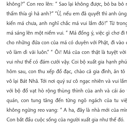
không?” Con reo lên: “ Sao lại không được, bỏ ba bỏ
thấm thía gì hả anh?” “Ừ, nếu em đã quyết thì anh ủng
kiến má chưa, anh nghĩ chắc má vui lắm đó!” Từ tro
má sáng lên một niềm vui. “ Má đồng ý, việc gì chơ đi
cho những đứa con của má có duyên với Phật, đi vào 
vô làm dì vải luôn.” “ Ôi! Má của con thật là tuyệt 
vui như thể có đám cưới vậy. Coi bộ xuất gia hạnh phú
hôm sau, con thu xếp đồ đạc, chào cả gia đình, ăn tô
vô lại Bát Nhã. Tới nơi quý sư cô ngạc nhiên và vui lắ
với bộ đồ vạt hò rộng thùng thình của anh và cái áo
quán, con tung tăng đến từng ngõ ngách của tu vi
không ngừng reo vang: “ A ha, đây là nhà mới của mì
Con bắt đầu cuộc sống của người xuất gia như thế đó.