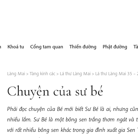
h
Khoá tu
Cổng tam quan
Thiền đường
Phật đường
Tà
Làng Mai
>
Tàng kinh các
>
Lá thư Làng Mai
>
Lá thư Làng Mai 35 –
Chuyện của sư bé
Phải đọc chuyện của Bé mới biết Sư Bé là ai, nhưng cũ
nhiều lắm. Sư Bé là một bông sen trắng thơm ngát và t
với rất nhiều bông sen khác trong gia đình xuất gia Sen