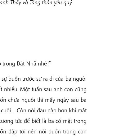
ạnh Thầy và Tăng thân yêu quý.
ô trong Bát Nhã nhé!”
 sự buồn trước sự ra đi của ba người
rất nhiều. Một tuần sau anh con cũng
buồn chưa nguôi thì mấy ngày sau ba
n cuối… Còn nỗi đau nào hơn khi mất
tương tức để biết là ba có mặt trong
dồn dập tới nên nỗi buồn trong con