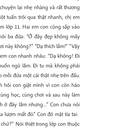
 chuyện lại nhẹ nhàng và rất thương
 tuần trôi qua thật nhanh, chị em
ăm lớp 11. Hai em con cũng sắp vào
ó hỏi ba đứa: “Ở đây đẹp không mấy
ơi này không?” “Dạ thích lắm!” “Vậy
i em con nhanh nhảu: “Dạ không! Đi
buồn ngủ lắm. Đi tu mà không phải
o mỗi đứa một cái thật nhẹ trên đầu.
 hỏi con giật mình vì con còn háo
 cùng học, cùng chơi và sau này làm
ích ở đây lắm nhưng…” Con chưa nói
 ta lượm mất đó.” Con đỏ mặt tía tai:
chứ?” Nói thiệt trong lớp con thuộc