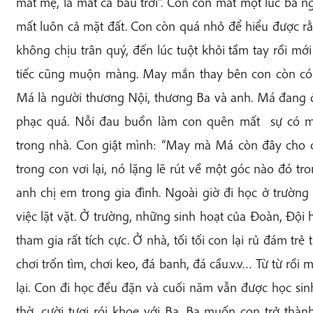
mất mẹ, là mất cả bầu trời”. Còn con mất một lúc ba ng
mất luôn cả mặt đất. Con còn quá nhỏ để hiểu được r
không chịu trân quý, đến lúc tuột khỏi tầm tay rồi mới
tiếc cũng muộn màng. May mắn thay bên con còn có 
Má là người thương Nội, thương Ba và anh. Má đang
phạc quá. Nỗi đau buồn làm con quên mất sự có m
trong nhà. Con giật mình: “May mà Má còn đây cho
trong con vơi lại, nó lặng lẽ rút về một góc nào đó t
anh chị em trong gia đình. Ngoài giờ đi học ở trườ
việc lặt vặt. Ở trường, những sinh hoạt của Đoàn, Độ
tham gia rất tích cực. Ở nhà, tối tối con lại rủ đám trẻ
chơi trốn tìm, chơi keo, đá banh, đá cầu.v.v… Từ từ rồi
lại. Con đi học đều đặn và cuối năm vẫn được học sin
thờ, cười tươi rói khoe với Ba. Ba muốn con trở thà