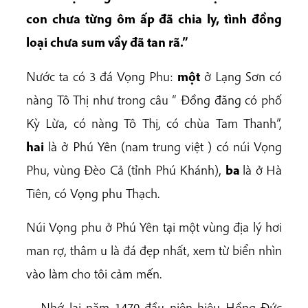
con chưa từng ôm ấp đã chia ly, tình đồng
loại chưa sum vầy đã tan rã.”
Nước ta có 3 đá Vọng Phu:
một
ở Lạng Sơn có
nàng Tô Thị như trong câu “ Đồng đăng có phố
Kỳ Lừa, có nàng Tô Thị, có chùa Tam Thanh”,
hai
là ở Phú Yên (nam trung việt ) có núi Vọng
Phu, vùng Đèo Cả (tỉnh Phú Khánh),
ba
là ở Hà
Tiên, có Vọng phu Thạch.
Núi Vọng phu ở Phú Yên tại một vùng địa lý hơi
man rợ, thâm u là đá đẹp nhất, xem từ biển nhìn
vào làm cho tôi cảm mến.
… Nhớ lại năm 1470 đầu niên hiệu Hồng Đức