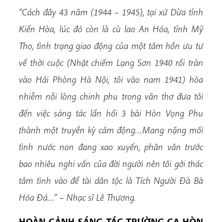
“Cách đây 43 năm (1944 – 1945), tại xứ Dừa tỉnh
Kiến Hòa, lúc đó còn là cù lao An Hóa, tỉnh Mỹ
Tho, tình trạng giao động của một tâm hồn ưu tư
về thời cuộc (Nhật chiếm Lạng Sơn 1940 rồi tràn
vào Hải Phòng Hà Nội, tôi vào nam 1941) hòa
nhiễm nỗi lòng chinh phu trong văn thơ đưa tôi
đến việc sáng tác lần hồi 3 bài Hòn Vọng Phu
thành một truyền kỳ cảm động…Mang nặng mối
tình nước non đang xao xuyến, phân vân trước
bao nhiêu nghi vấn của đời người nên tôi gởi thác
tâm tình vào để tài dân tộc là Tích Người Đà Bà
Hóa Đá…” – Nhạc sĩ Lê Thương.
HOÀN CẢNH SÁNG TÁC TRƯỜNG CA HÒN