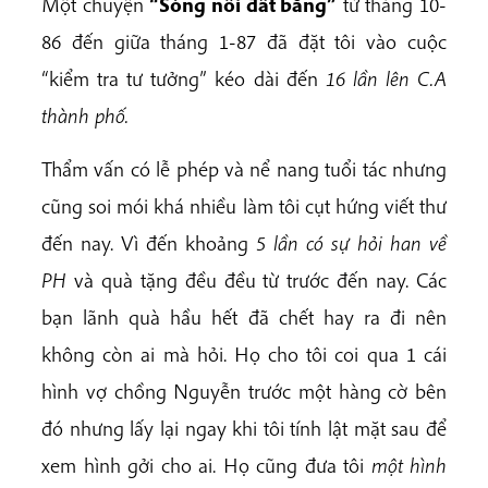
Một chuyện
“Sóng nổi đất bằng”
từ tháng 10-
86 đến giữa tháng 1-87 đã đặt tôi vào cuộc
“kiểm tra tư tưởng” kéo dài đến
16 lần lên C.A
thành phố.
Thẩm vấn có lễ phép và nể nang tuổi tác nhưng
cũng soi mói khá nhiều làm tôi cụt hứng viết thư
đến nay. Vì đến khoảng
5 lần có sự hỏi han về
PH
và quà tặng đều đều từ trước đến nay. Các
bạn lãnh quà hầu hết đã chết hay ra đi nên
không còn ai mà hỏi. Họ cho tôi coi qua 1 cái
hình vợ chồng Nguyễn trước một hàng cờ bên
đó nhưng lấy lại ngay khi tôi tính lật mặt sau để
xem hình gởi cho ai. Họ cũng đưa tôi
một hình