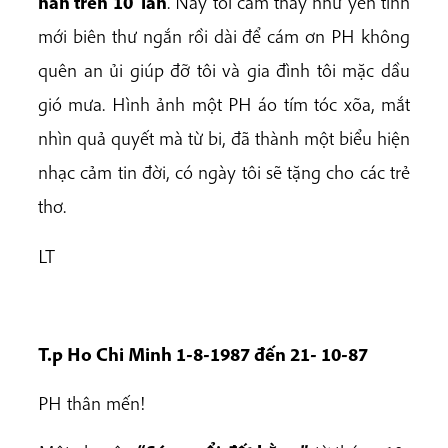
han trên 10 lần
. Nay tôi cảm thấy như yên tĩnh
mới biên thư ngắn rồi dài để cám ơn PH không
quên an ủi giúp đỡ tôi và gia đình tôi mặc dầu
gió mưa. Hình ảnh một PH áo tím tóc xõa, mắt
nhìn quả quyết mà từ bi, đã thành một biểu hiện
nhạc cảm tin đời, có ngày tôi sẽ tặng cho các trẻ
thơ.
LT
T.p Ho Chi Minh 1-8-1987 đến 21- 10-87
PH thân mến!