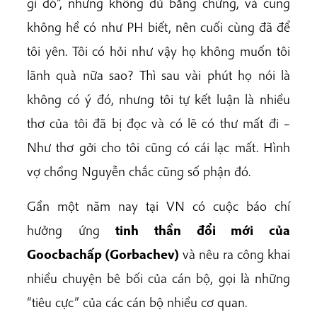
gì đó”, nhưng không đủ bằng chứng, và cũng
không hề có như PH biết, nên cuối cùng đã để
tôi yên. Tôi có hỏi như vậy họ không muốn tôi
lãnh quà nữa sao? Thì sau vài phút họ nói là
không có ý đó, nhưng tôi tự kết luận là nhiều
thơ của tôi đã bị đọc và có lẽ có thư mất đi –
Như thơ gởi cho tôi cũng có cái lạc mất. Hình
vợ chồng Nguyễn chắc cũng số phận đó.
Gần một năm nay tại VN có cuộc báo chí
hưởng ứng
tinh thần đổi mới của
Goocbachấp (Gorbachev)
và nêu ra công khai
nhiều chuyện bê bối của cán bộ, gọi là những
“tiêu cực” của các cán bộ nhiều cơ quan.