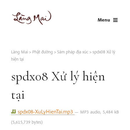
Skip
to
Menu
content
LÀNG MAI
Thích Nhất Hạnh
Làng Mai
>
Phật đường
>
Sám pháp địa xúc
>
spdx08 Xử lý
hiện tại
spdx08 Xử lý hiện
tại
spdx08-XuLyHienTai.mp3
— MP3 audio, 5,484 kB
(5,615,739 bytes)