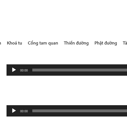
h
Khoá tu
Cổng tam quan
Thiền đường
Phật đường
Tà
Audio
00:00
Player
Audio
00:00
Player