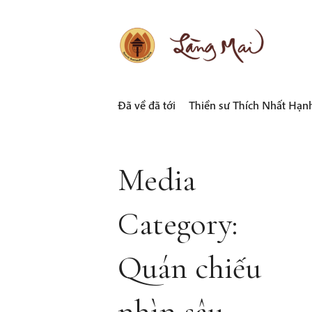
Skip
to
content
LÀNG MAI
Thích Nhất Hạnh
Đã về đã tới
Thiền sư Thích Nhất Hạn
Media
Category:
Quán chiếu
nhìn sâu -