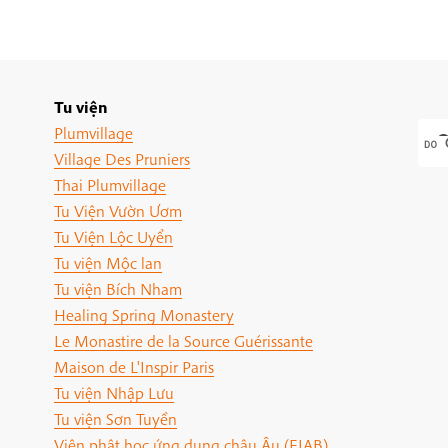
Tu viện
Plumvillage
Village Des Pruniers
Thai Plumvillage
Tu Viện Vườn Ươm
Tu Viện Lộc Uyển
Tu viện Mộc lan
Tu viện Bích Nham
Healing Spring Monastery
Le Monastire de la Source Guérissante
Maison de L'Inspir Paris
Tu viện Nhập Lưu
Tu viện Sơn Tuyền
Viện phật học ứng dụng châu Âu (EIAB)