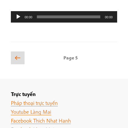
Audio
00:00
00:00
Player
Posts
Previous
Page
5
page
pagination
Trực tuyến
Pháp thoại trực tuyến
Youtube Làng Mai
Facebook Thich Nhat Hanh