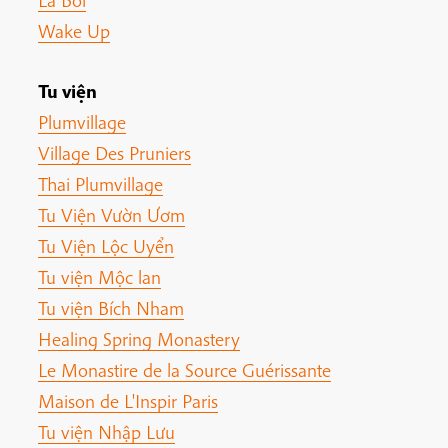
Lá Bối
Wake Up
Tu viện
Plumvillage
Village Des Pruniers
Thai Plumvillage
Tu Viện Vườn Ươm
Tu Viện Lộc Uyển
Tu viện Mộc lan
Tu viện Bích Nham
Healing Spring Monastery
Le Monastire de la Source Guérissante
Maison de L'Inspir Paris
Tu viện Nhập Lưu