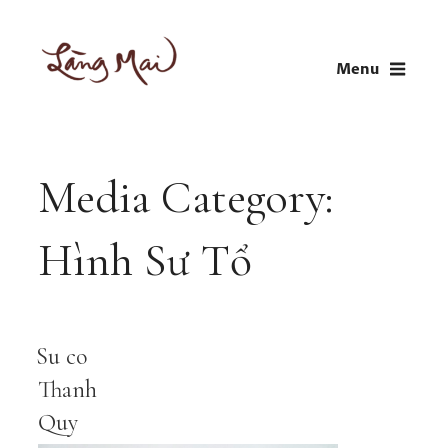
Skip
to
Menu
content
LÀNG MAI
Thích Nhất Hạnh
Media Category:
Hình Sư Tổ
Su co
Thanh
Quy