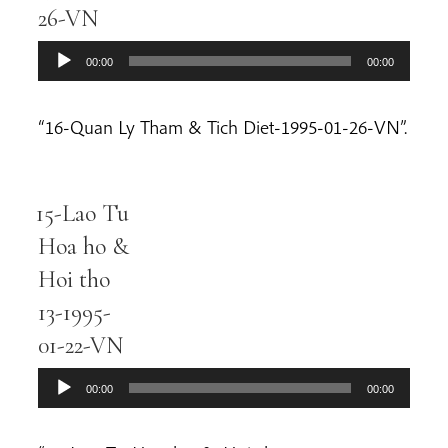
26-VN
00:00
00:00
“16-Quan Ly Tham & Tich Diet-1995-01-26-VN”.
15-Lao Tu
Audio
Player
Hoa ho &
Hoi tho
13-1995-
01-22-VN
00:00
00:00