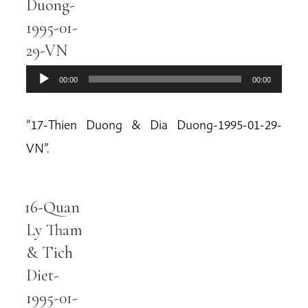
Duong-
1995-01-
29-VN
00:00
00:00
“17-Thien Duong & Dia Duong-1995-01-29-
VN”.
16-Quan
Audio
Player
Ly Tham
& Tich
Diet-
1995-01-