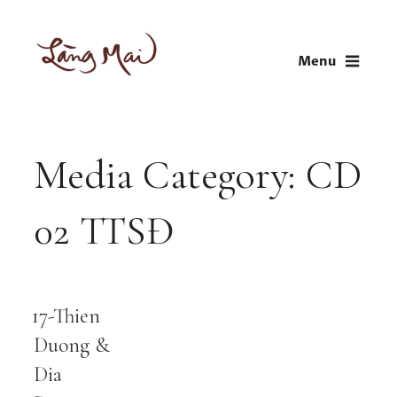
Skip
to
Menu
content
LÀNG MAI
Thích Nhất Hạnh
Media Category:
CD
02 TTSĐ
17-Thien
Audio
Player
Duong &
Dia