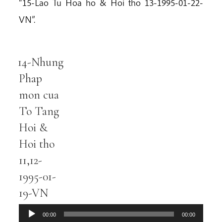
“15-Lao Tu Hoa ho & Hoi tho 13-1995-01-22-
VN”.
14-Nhung
Audio
Player
Phap
mon cua
To Tang
Hoi &
Hoi tho
11,12-
1995-01-
19-VN
00:00
00:00