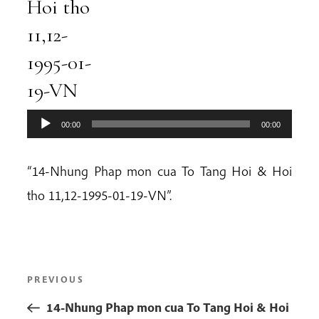
Hoi tho
11,12-
1995-01-
19-VN
00:00
00:00
“14-Nhung Phap mon cua To Tang Hoi & Hoi
tho 11,12-1995-01-19-VN”.
Post
Previous
PREVIOUS
navigation
Post
14-Nhung Phap mon cua To Tang Hoi & Hoi