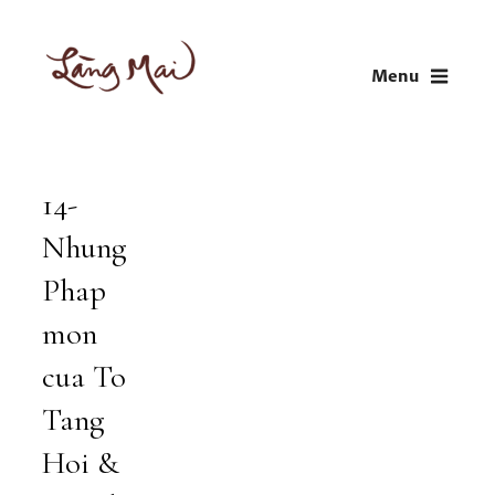
Skip
to
Menu
content
LÀNG MAI
Thích Nhất Hạnh
14-
Audio
Player
Nhung
Phap
mon
cua To
Tang
Hoi &