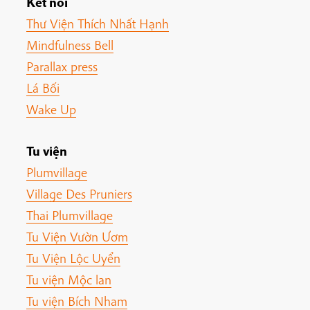
Kết nối
Thư Viện Thích Nhất Hạnh
Mindfulness Bell
Parallax press
Lá Bối
Wake Up
Tu viện
Plumvillage
Village Des Pruniers
Thai Plumvillage
Tu Viện Vườn Ươm
Tu Viện Lộc Uyển
Tu viện Mộc lan
Tu viện Bích Nham