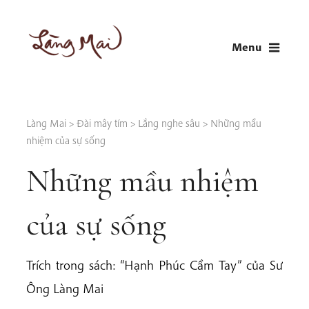
Skip
to
Menu
content
LÀNG MAI
Thích Nhất Hạnh
Làng Mai
>
Đài mây tím
>
Lắng nghe sâu
>
Những mầu
nhiệm của sự sống
Những mầu nhiệm
của sự sống
Trích trong sách: “Hạnh Phúc Cầm Tay” của Sư
Ông Làng Mai