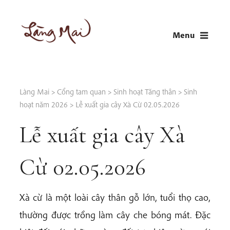
Skip
to
Menu
content
LÀNG MAI
Thích Nhất Hạnh
Làng Mai
>
Cổng tam quan
>
Sinh hoạt Tăng thân
>
Sinh
hoạt năm 2026
>
Lễ xuất gia cây Xà Cừ 02.05.2026
Lễ xuất gia cây Xà
Cừ 02.05.2026
Xà cừ là một loài cây thân gỗ lớn, tuổi thọ cao,
thường được trồng làm cây che bóng mát. Đặc