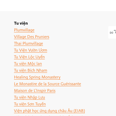
Tu viện
Plumvillage
Village Des Pruniers
Thai Plumvillage
Tu Viện Vườn Ươm
Tu Viện Lộc Uyển
Tu viện Mộc lan
Tu viện Bích Nham
Healing Spring Monastery
Le Monastire de la Source Guérissante
Maison de L'Inspir Paris
Tu viện Nhập Lưu
Tu viện Sơn Tuyền
Viện phật học ứng dụng châu Âu (EIAB)