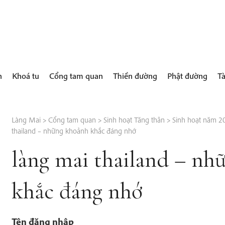
h
Khoá tu
Cổng tam quan
Thiền đường
Phật đường
Tà
Làng Mai
>
Cổng tam quan
>
Sinh hoạt Tăng thân
>
Sinh hoạt năm 2
thailand – những khoảnh khắc đáng nhớ
làng mai thailand – nh
khắc đáng nhớ
Tên đăng nhập