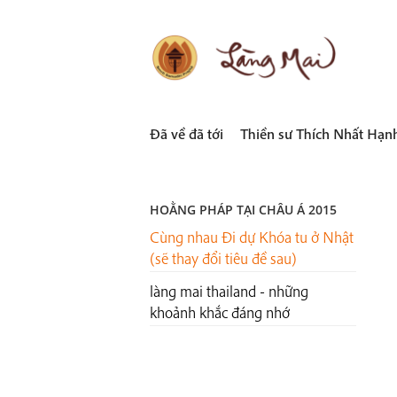
Skip
to
content
LÀNG MAI
Thích Nhất Hạnh
Đã về đã tới
Thiền sư Thích Nhất Hạn
HOẰNG PHÁP TẠI CHÂU Á 2015
Cùng nhau Đi dự Khóa tu ở Nhật
(sẽ thay đổi tiêu đề sau)
làng mai thailand - những
khoảnh khắc đáng nhớ