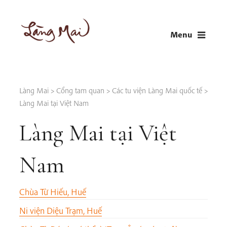
Skip
to
Menu
content
LÀNG MAI
Thích Nhất Hạnh
Làng Mai
>
Cổng tam quan
>
Các tu viện Làng Mai quốc tế
>
Làng Mai tại Việt Nam
Làng Mai tại Việt
Nam
Chùa Từ Hiếu, Huế
Ni viện Diệu Trạm, Huế