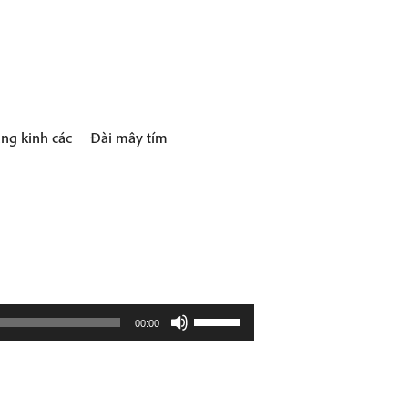
ng kinh các
Đài mây tím
Use
00:00
Up/Down
Arrow
keys