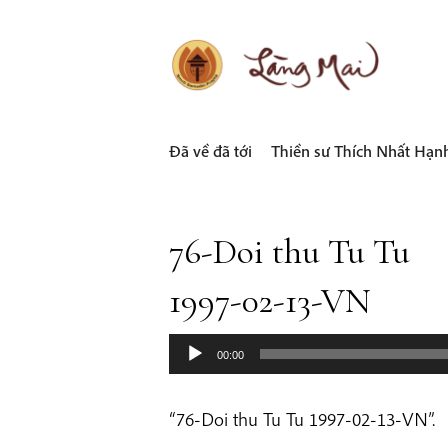
Skip
to
content
LÀNG MAI
Thích Nhất Hạnh
Đã về đã tới
Thiền sư Thích Nhất Hạn
76-Doi thu Tu Tu
1997-02-13-VN
00:00
“76-Doi thu Tu Tu 1997-02-13-VN”.