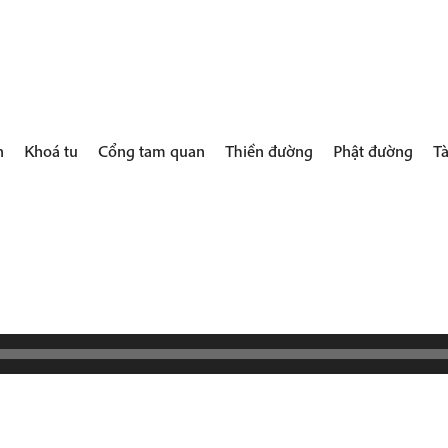
h
Khoá tu
Cổng tam quan
Thiền đường
Phật đường
Tà
Audio
Player