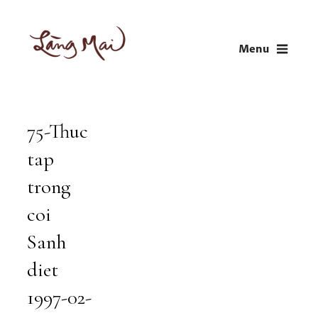
Skip
to
Menu
content
LÀNG MAI
Thích Nhất Hạnh
75-Thuc
Audio
Player
tap
trong
coi
Sanh
diet
1997-02-