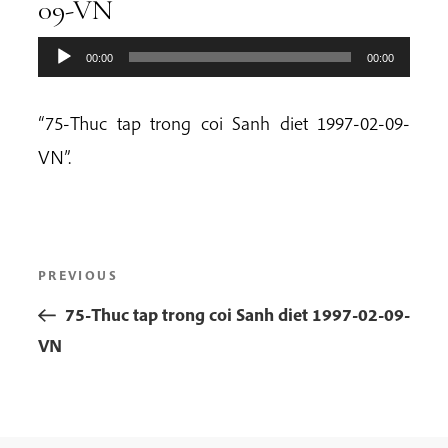
09-VN
00:00
00:00
“75-Thuc tap trong coi Sanh diet 1997-02-09-
VN”.
Post
Previous
PREVIOUS
navigation
Post
75-Thuc tap trong coi Sanh diet 1997-02-09-
VN