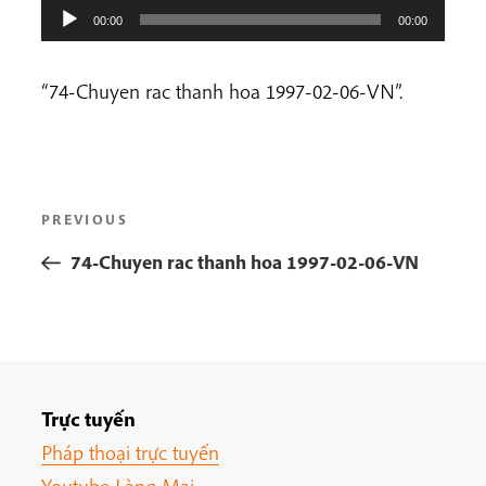
00:00
00:00
“74-Chuyen rac thanh hoa 1997-02-06-VN”.
Post
Previous
PREVIOUS
navigation
Post
74-Chuyen rac thanh hoa 1997-02-06-VN
Trực tuyến
Pháp thoại trực tuyến
Youtube Làng Mai