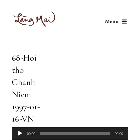
Skip
to
Menu
content
LÀNG MAI
Thích Nhất Hạnh
68-Hoi
Audio
Player
tho
Chanh
Niem
1997-01-
16-VN
00:00
00:00