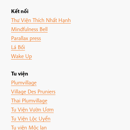
Kết nối
Thư Viện Thích Nhất Hạnh
Mindfulness Bell
Parallax press
Lá Bối
Wake Up
Tu viện
Plumvillage
Village Des Pruniers
Thai Plumvillage
Tu Viện Vườn Ươm
Tu Viện Lộc Uyển
Tu viện Mộc lan