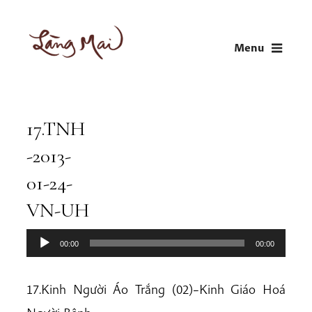
Skip
to
Menu
content
LÀNG MAI
Thích Nhất Hạnh
17.TNH
Audio
Player
-2013-
01-24-
VN-UH
00:00
00:00
17.Kinh Người Áo Trắng (02)–Kinh Giáo Hoá