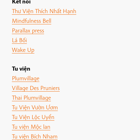
Kết nối
Thư Viện Thích Nhất Hạnh
Mindfulness Bell
Parallax press
Lá Bối
Wake Up
Tu viện
Plumvillage
Village Des Pruniers
Thai Plumvillage
Tu Viện Vườn Ươm
Tu Viện Lộc Uyển
Tu viện Mộc lan
Tu viện Bích Nham