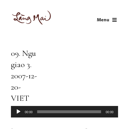
Skip
to
Menu
content
LÀNG MAI
Thích Nhất Hạnh
09. Ngu
Audio
Player
giao 3.
2007-12-
20-
VIET
00:00
00:00