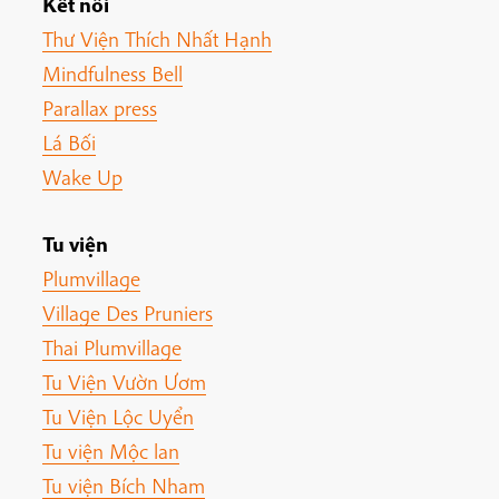
Kết nối
Thư Viện Thích Nhất Hạnh
Mindfulness Bell
Parallax press
Lá Bối
Wake Up
Tu viện
Plumvillage
Village Des Pruniers
Thai Plumvillage
Tu Viện Vườn Ươm
Tu Viện Lộc Uyển
Tu viện Mộc lan
Tu viện Bích Nham