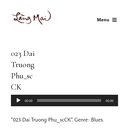
Skip
to
Menu
content
LÀNG MAI
Thích Nhất Hạnh
023 Dai
Audio
Player
Truong
Phu_sc
CK
00:00
00:00
“023 Dai Truong Phu_scCK”. Genre: Blues.