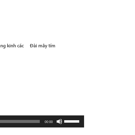
ng kinh các
Đài mây tím
Use
00:00
Up/Down