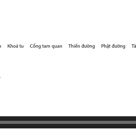
h
Khoá tu
Cổng tam quan
Thiền đường
Phật đường
Tà
Audio
-
Player