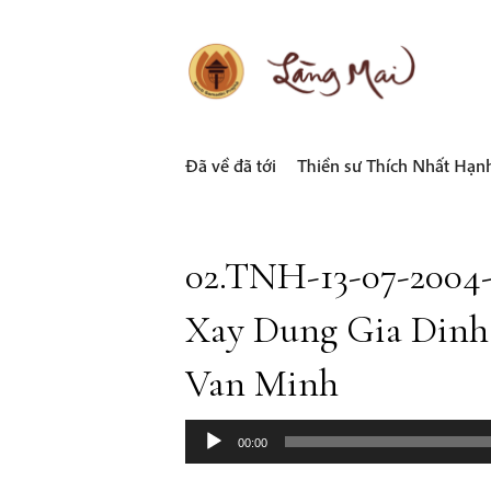
Skip
to
content
LÀNG MAI
Thích Nhất Hạnh
Đã về đã tới
Thiền sư Thích Nhất Hạn
02.TNH-13-07-2004
Xay Dung Gia Dinh
Van Minh
00:00