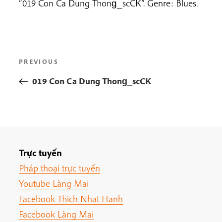
“019 Con Ca Dung Thong_scCK”. Genre: Blues.
Post
Previous
PREVIOUS
navigation
Post
019 Con Ca Dung Thong_scCK
Trực tuyến
Pháp thoại trực tuyến
Youtube Làng Mai
Facebook Thich Nhat Hanh
Facebook Làng Mai