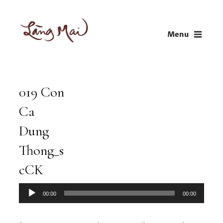
Skip
to
Menu
content
LÀNG MAI
Thích Nhất Hạnh
019 Con
Audio
Player
Ca
Dung
Thong_s
cCK
00:00
00:00