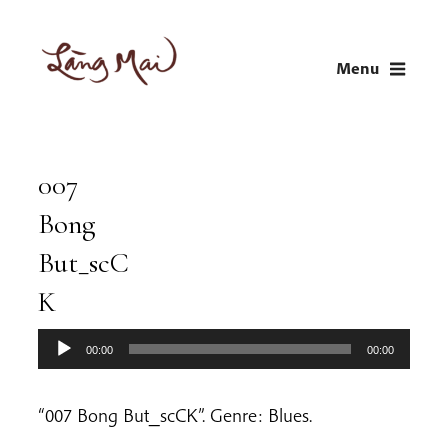
Skip
to
Menu
content
LÀNG MAI
Thích Nhất Hạnh
007
Audio
Player
Bong
But_scC
K
00:00
00:00
“007 Bong But_scCK”. Genre: Blues.