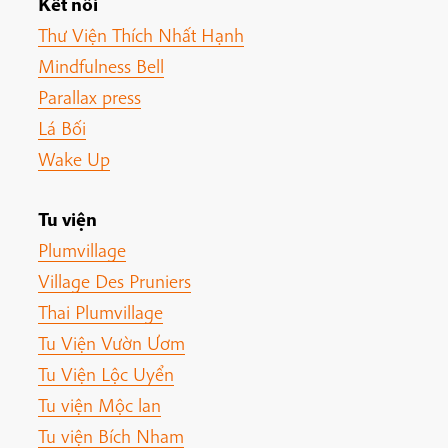
Kết nối
Thư Viện Thích Nhất Hạnh
Mindfulness Bell
Parallax press
Lá Bối
Wake Up
Tu viện
Plumvillage
Village Des Pruniers
Thai Plumvillage
Tu Viện Vườn Ươm
Tu Viện Lộc Uyển
Tu viện Mộc lan
Tu viện Bích Nham