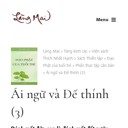
Skip
to
Menu
content
LÀNG MAI
Thích Nhất Hạnh
Làng Mai
>
Tàng kinh các
>
Viện sách
Thích Nhất Hạnh
>
Sách Thiền tập
>
Đạo
Phật của tuổi trẻ
>
Phần thực tập căn bản
>
Ái ngữ và Đế thính (3)
Ái ngữ và Đế thính
(3)