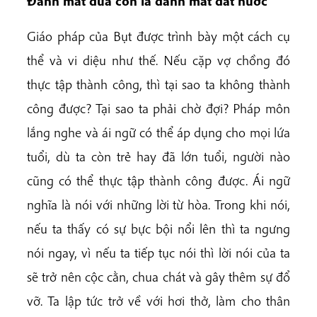
Đ
á
n
h
mất
đứa
con
là
đánh
mất
đất
nước
Giáo pháp của Bụt được trình bày một cách cụ
thể và vi diệu như thế. Nếu cặp vợ chồng đó
thực tập thành công, thì tại sao ta không thành
công được? Tại sao ta phải chờ đợi? Pháp môn
lắng nghe và ái ngữ có thể áp dụng cho mọi lứa
tuổi, dù ta còn trẻ hay đã lớn tuổi, người nào
cũng có thể thực tập thành công được. Ái ngữ
nghĩa là nói với những lời từ hòa. Trong khi nói,
nếu ta thấy có sự bực bội nổi lên thì ta ngưng
nói ngay, vì nếu ta tiếp tục nói thì lời nói của ta
sẽ trở nên cộc cằn, chua chát và gây thêm sự đổ
vỡ. Ta lập tức trở về với hơi thở, làm cho thân